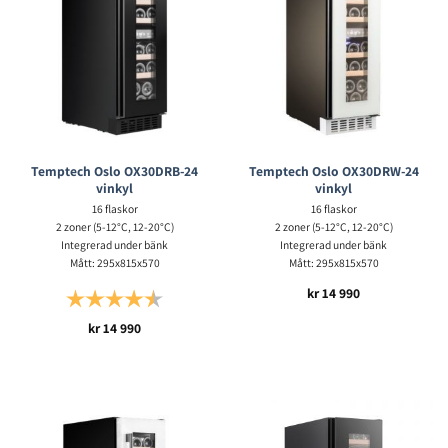
Temptech Oslo OX30DRB-24
Temptech Oslo OX30DRW-24
vinkyl
vinkyl
16 flaskor
16 flaskor
2 zoner (5-12°C, 12-20°C)
2 zoner (5-12°C, 12-20°C)
Integrerad under bänk
Integrerad under bänk
Mått: 295x815x570
Mått: 295x815x570
kr
14 990
Betyg:
4.6 utav 5 stjärnor
kr
14 990