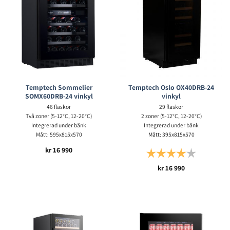
Temptech Sommelier
Temptech Oslo OX40DRB-24
SOMX60DRB-24 vinkyl
vinkyl
46 flaskor
29 flaskor
Två zoner (5-12°C, 12-20°C)
2 zoner (5-12°C, 12-20°C)
Integrerad under bänk
Integrerad under bänk
Mått: 595x815x570
Mått: 395x815x570
kr
16 990
Betyg:
4.0 utav 5 s
kr
16 990