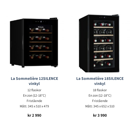
La Sommelière 12SILENCE
La Sommelière 18SILENCE
vinkyl
vinkyl
12 flaskor
18 flaskor
En zon (12-18°C)
En zon (12-18°C)
Fristående
Fristående
Mått: 345 x 510 x 479
Mått: 345 x 652 x 510
kr
2 990
kr
3 990