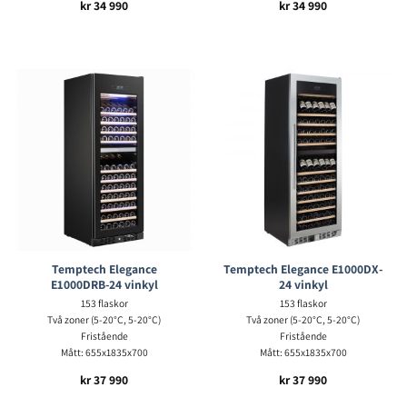
kr
34 990
kr
34 990
Temptech Elegance
Temptech Elegance E1000DX-
E1000DRB-24 vinkyl
24 vinkyl
153 flaskor
153 flaskor
Två zoner (5-20°C, 5-20°C)
Två zoner (5-20°C, 5-20°C)
Fristående
Fristående
Mått: 655x1835x700
Mått: 655x1835x700
kr
37 990
kr
37 990