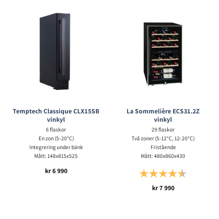
Temptech Classique CLX15SB
La Sommelière ECS31.2Z
vinkyl
vinkyl
6 flaskor
29 flaskor
En zon (5-20°C)
Två zoner (5-12°C, 12-20°C)
Integrering under bänk
Fristående
Mått: 148x815x525
Mått: 480x860x430
kr
6 990
Betyg:
4.2 utav 5 s
kr
7 990