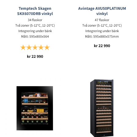
Temptech Skagen
Avintage AVU50PLATINUM
SKX6070DRB vinkyl
vinkyl
34 flaskor
47 flaskor
Två zoner (5-12°C, 12-20°C)
Två zoner (5-12°C, 12-20°C)
Integrering under bänk
Integrering under bänk
Mått: 595x800x564
Mått: 595x880x575mm
kr
22 990
Betyg:
5.0 utav 5 stjärnor
kr
22 990