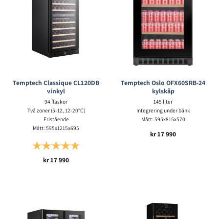
Temptech Classique CL120DB
Temptech Oslo OFX60SRB-24
vinkyl
kylskåp
94 flaskor
145 liter
Två zoner (5-12, 12-20°C)
Integrering under bänk
Fristående
Mått: 595x815x570
Mått: 595x1215x695
kr
17 990
Betyg:
5.0 utav 5 stjärnor
kr
17 990