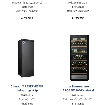
Två zoner (5-12°C, 12-20°C)
Två zoner (5-20°C)
Fristående
Fristående
Mått: 595x1770x695
Mått: 595x1760x675
kr
24 995
kr
25 990
Climadiff RESERVE275F
La Sommelière
vinlagringsskåp
APOGEE250DZN vinkyl
264 flaskor
247 flaskor
En zon (5-18°C)
Två zoner (5-12°C, 12-20°C)
Fristående
Fristående