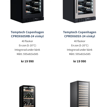
Temptech Copenhagen
Temptech Copenhagen
CPROX60SRB-24 vinkyl
CPROX60SX-24 vinkyl
40 flaskor
40 flaskor
En zon (5-20°C)
En zon (5-20°C)
Integrerad under bänk
Integrerad under bänk
Mått: 595x815x585
Mått: 595x815x585
kr
19 990
kr
19 990