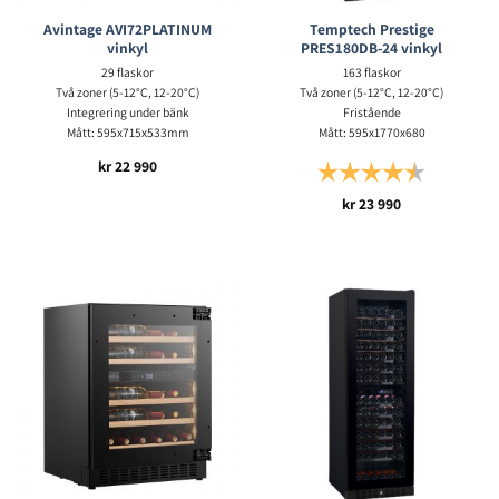
Avintage AVI72PLATINUM
Temptech Prestige
vinkyl
PRES180DB-24 vinkyl
29 flaskor
163 flaskor
Två zoner (5-12°C, 12-20°C)
Två zoner (5-12°C, 12-20°C)
Integrering under bänk
Fristående
Mått: 595x715x533mm
Mått: 595x1770x680
kr
22 990
Betyg:
4.8 utav 5 s
kr
23 990