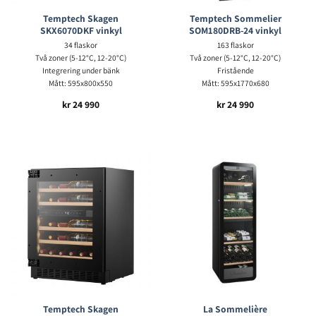
Temptech Skagen
Temptech Sommelier
SKX6070DKF vinkyl
SOM180DRB-24 vinkyl
34 flaskor
163 flaskor
Två zoner (5-12°C, 12-20°C)
Två zoner (5-12°C, 12-20°C)
Integrering under bänk
Fristående
Mått: 595x800x550
Mått: 595x1770x680
kr
24 990
kr
24 990
Temptech Skagen
La Sommelière