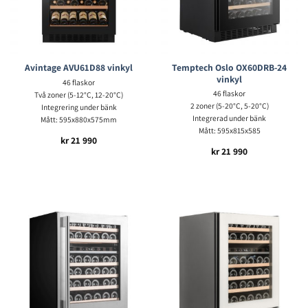
Temptech Oslo OX60DRB-24
Avintage AVU61D88 vinkyl
vinkyl
46 flaskor
46 flaskor
Två zoner (5-12°C, 12-20°C)
2 zoner (5-20°C, 5-20°C)
Integrering under bänk
Integrerad under bänk
Mått: 595x880x575mm
Mått: 595x815x585
kr
21 990
kr
21 990