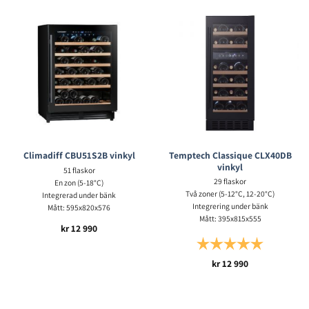
Temptech Classique CLX40DB
Climadiff CBU51S2B vinkyl
vinkyl
51 flaskor
29 flaskor
En zon (5-18°C)
Två zoner (5-12°C, 12-20°C)
Integrerad under bänk
Integrering under bänk
Mått: 595x820x576
Mått: 395x815x555
kr
12 990
Betyg:
5.0 utav 5 s
kr
12 990