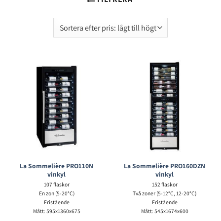
La Sommelière PRO110N
La Sommelière PRO160DZN
vinkyl
vinkyl
107 flaskor
152 flaskor
En zon (5-20°C)
Två zoner (5-12°C, 12-20°C)
Fristående
Fristående
Mått: 595x1360x675
Mått: 545x1674x600