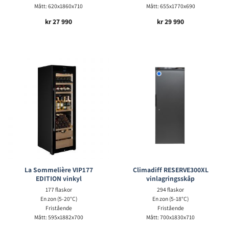
Mått: 620x1860x710
Mått: 655x1770x690
kr
27 990
kr
29 990
La Sommelière VIP177
Climadiff RESERVE300XL
EDITION vinkyl
vinlagringsskåp
177 flaskor
294 flaskor
En zon (5-20°C)
En zon (5-18°C)
Fristående
Fristående
Mått: 595x1882x700
Mått: 700x1830x710