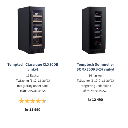
Temptech Classique CLX30DB
Temptech Sommelier
vinkyl
SOMX30DRB-24 vinkyl
16 flaskor
16 flaskor
Två zoner (5-12, 12-20°C)
Två zoner (5-12°C, 12-20°C)
Integrering under bänk
Integrering under bänk
Mått: 295x815x555
Mått: 295x815x570
kr
12 490
Betyg:
4.5 utav 5 stjärnor
kr
11 990