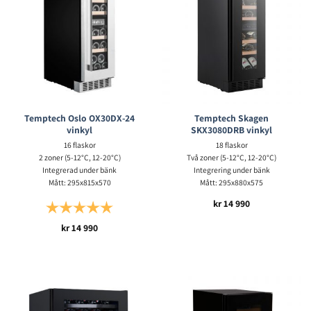
Temptech Oslo OX30DX-24
Temptech Skagen
vinkyl
SKX3080DRB vinkyl
16 flaskor
18 flaskor
2 zoner (5-12°C, 12-20°C)
Två zoner (5-12°C, 12-20°C)
Integrerad under bänk
Integrering under bänk
Mått: 295x815x570
Mått: 295x880x575
kr
14 990
Betyg:
5.0 utav 5 stjärnor
kr
14 990