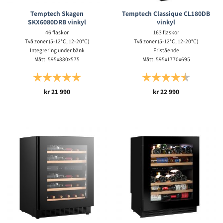
Temptech Skagen
Temptech Classique CL180DB
SKX6080DRB vinkyl
vinkyl
46 flaskor
163 flaskor
Två zoner (5-12°C, 12-20°C)
Två zoner (5-12°C, 12-20°C)
Integrering under bänk
Fristående
Mått: 595x880x575
Mått: 595x1770x695
Betyg:
5.0 utav 5 stjärnor
Betyg:
4.7 utav 5 s
kr
21 990
kr
22 990