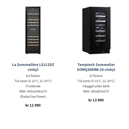
La Sommelière LS112DZ
Temptech Sommelier
vinkyl
SOMQ38DRB-24 vinkyl
112 flaskor
32 flaskor
Två zoner (5-12°C, 12-20°C)
Två zoner (5-12°C, 12-20°C)
Fristående
Inbyggd under bänk
Mått: 490x1546x575
Mått: 380x853x570
(Endast hos Power)
kr
13 990
kr
12 990