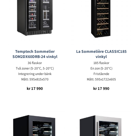
Temptech Sommelier
La Sommelière CLASSIC185
SOM2DX60DRB-24 vinkyl
vinkyl
36 flaskor
185 flaskor
Två zoner (5-20°C, 5-20°C)
En zon (5-20°C)
Integrering under bänk
Fristående
Mått: 595x815x570
Mått: 595x1722x605
kr
17 990
kr
17 990