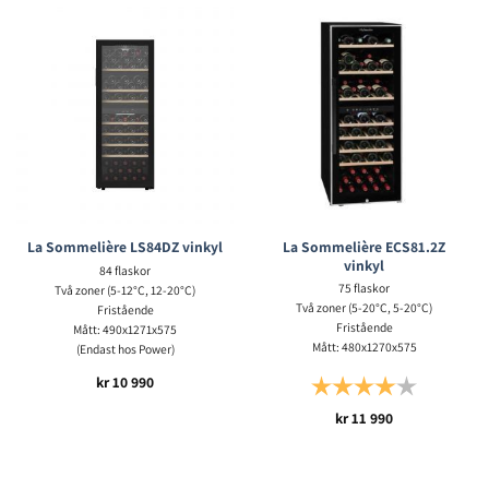
La Sommelière ECS81.2Z
La Sommelière LS84DZ vinkyl
vinkyl
84 flaskor
75 flaskor
Två zoner (5-12°C, 12-20°C)
Två zoner (5-20°C, 5-20°C)
Fristående
Fristående
Mått: 490x1271x575
Mått: 480x1270x575
(Endast hos Power)
kr
10 990
Betyg:
4.0 utav 5 s
kr
11 990