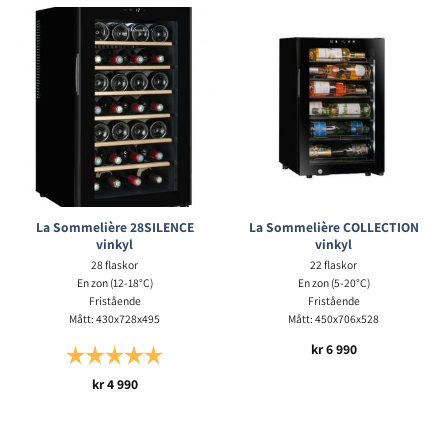
La Sommelière 28SILENCE
La Sommelière COLLECTION
vinkyl
vinkyl
28 flaskor
22 flaskor
En zon (12-18°C)
En zon (5-20°C)
Fristående
Fristående
Mått: 430x728x495
Mått: 450x706x528
kr
6 990
Betyg:
5.0 utav 5 stjärnor
kr
4 990