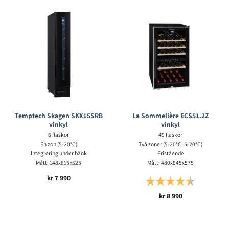
Temptech Skagen SKX15SRB
La Sommelière ECS51.2Z
vinkyl
vinkyl
6 flaskor
49 flaskor
En zon (5-20°C)
Två zoner (5-20°C, 5-20°C)
Integrering under bänk
Fristående
Mått: 148x815x525
Mått: 480x845x575
kr
7 990
Betyg:
4.3 utav 5 s
kr
8 990