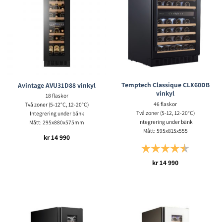
Temptech Classique CLX60DB
Avintage AVU31D88 vinkyl
vinkyl
18 flaskor
46 flaskor
Två zoner (5-12°C, 12-20°C)
Två zoner (5-12, 12-20°C)
Integrering under bänk
Integrering under bänk
Mått: 295x880x575mm
Mått: 595x815x555
kr
14 990
Betyg:
4.5 utav 5 s
kr
14 990