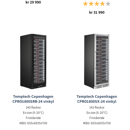
kr
29 990
Betyg:
4.0 utav 5 s
kr
31 990
Temptech Copenhagen
Temptech Copenhagen
CPRO1800SRB-24 vinkyl
CPRO1800SX-24 vinkyl
143 flaskor
143 flaskor
En zon (5-20°C)
En zon (5-20°C)
Fristående
Fristående
Mått: 655x1835x700
Mått: 655x1835x700