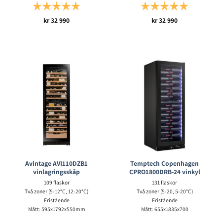
Betyg:
5.0 utav 5 stjärnor
Betyg:
5.0 utav 5 s
kr
32 990
kr
32 990
Avintage AVI110DZB1
Temptech Copenhagen
vinlagringsskåp
CPRO1800DRB-24 vinkyl
109 flaskor
131 flaskor
Två zoner (5-12°C, 12-20°C)
Två zoner (5-20, 5-20°C)
Fristående
Fristående
Mått: 595x1792x550mm
Mått: 655x1835x700