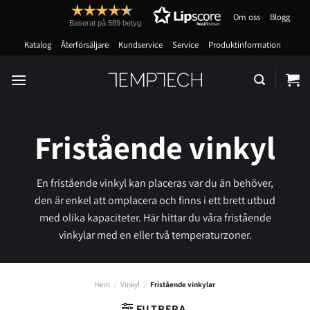
Skip
Om oss
Blogg
to
Baserat på 589 betyg
content
Katalog
Återförsäljare
Kundservice
Service
Produktinformation
Fristående vinkyl
En fristående vinkyl kan placeras var du än behöver,
den är enkel att omplacera och finns i ett brett utbud
med olika kapaciteter. Här hittar du våra fristående
vinkylar med en eller två temperaturzoner.
Hem
/
Vinkyl
/
Fristående vinkylar
FILTRERA