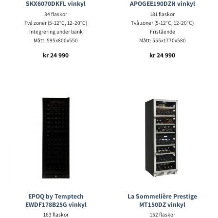
SKX6070DKFL vinkyl
APOGEE190DZN vinkyl
34 flaskor
181 flaskor
Två zoner (5-12°C, 12-20°C)
Två zoner (5-12°C, 12-20°C)
Integrering under bänk
Fristående
Mått: 595x800x550
Mått: 555x1770x580
kr
24 990
kr
24 990
EPOQ by Temptech
La Sommelière Prestige
EWDF178B25G vinkyl
MT150DZ vinkyl
163 flaskor
152 flaskor