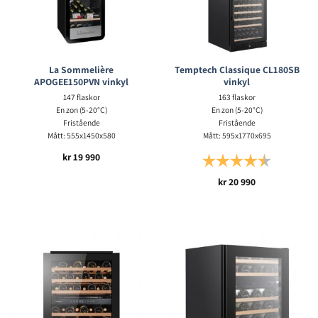
La Sommelière
Temptech Classique CL180SB
APOGEE150PVN vinkyl
vinkyl
147 flaskor
163 flaskor
En zon (5-20°C)
En zon (5-20°C)
Fristående
Fristående
Mått: 555x1450x580
Mått: 595x1770x695
kr
19 990
Betyg:
4.5 utav 5 s
kr
20 990