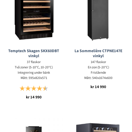
Temptech Skagen SKX60DBT
La Sommelière CTPNE147E
vinkyl
vinkyl
37 flaskor
147 flaskor
Två zoner (5-10°C, 10-20°C)
En zon (5-20°C)
Integrering under bänk
Fristående
Mått: 595x820x571
Mått: 540x1674x600
kr
14 990
Betyg:
4.5 utav 5 stjärnor
kr
14 990