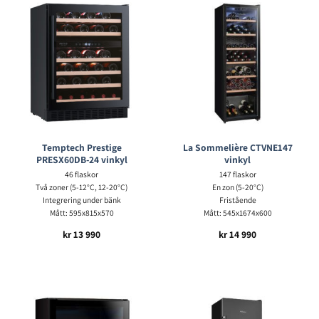
Temptech Prestige
La Sommelière CTVNE147
PRESX60DB-24 vinkyl
vinkyl
46 flaskor
147 flaskor
Två zoner (5-12°C, 12-20°C)
En zon (5-20°C)
Integrering under bänk
Fristående
Mått: 595x815x570
Mått: 545x1674x600
kr
13 990
kr
14 990