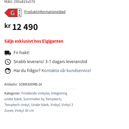
Mått: 295x815x570
Produktinformationsblad
12 490
kr
Säljs exklusivt hos Elgiganten
local_shipping
Fri frakt!
access_time
Snabb leverans! 3-7 dagars leveranstid
face
Har du frågor?
Kontakta vår kundservice!
Artikelnr:
SOMX30DRB-24
Kategorier:
Fristående vinkylar
,
Integrering
under bänk
,
Sommelier by Temptech
,
Temptech vinkyl
,
Under bänk
,
Vinkyl
,
Vinkyl 2
Zoner
,
Vinkyl 30 cm