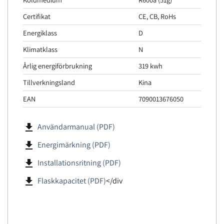
Certifikat
CE, CB, RoHs
Energiklass
D
Klimatklass
N
Årlig energiförbrukning
319 kwh
Tillverkningsland
Kina
EAN
7090013676050
file_download
Användarmanual (PDF)
file_download
Energimärkning (PDF)
file_download
Installationsritning (PDF)
file_download
Flaskkapacitet (PDF)
</div