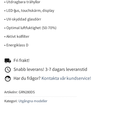
• Utdragbara trähyllor
• LED-ljus, touchskärm, display
• UV-skyddad glasdörr
• Optimal luftfuktighet (50-70%)
• Aktivt kolfilter
• Energiklass D
local_shipping
Fri frakt!
access_time
Snabb leverans! 3-7 dagars leveranstid
face
Har du frågor?
Kontakta vår kundservice!
Artikelnr:
GRN280DS
Kategori:
Utgångna modeller