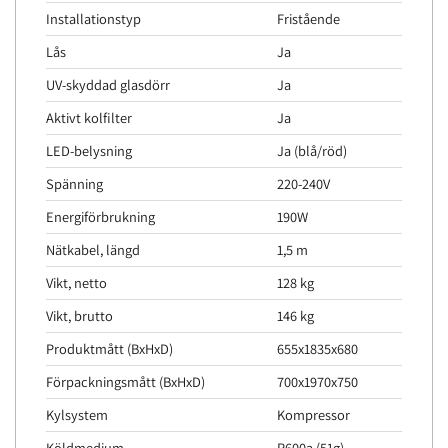
Installationstyp
Fristående
Lås
Ja
UV-skyddad glasdörr
Ja
Aktivt kolfilter
Ja
LED-belysning
Ja (blå/röd)
Spänning
220-240V
Energiförbrukning
190W
Nätkabel, längd
1,5 m
Vikt, netto
128 kg
Vikt, brutto
146 kg
Produktmått (BxHxD)
655x1835x680
Förpackningsmått (BxHxD)
700x1970x750
Kylsystem
Kompressor
Köldmedium
R600a (51g)