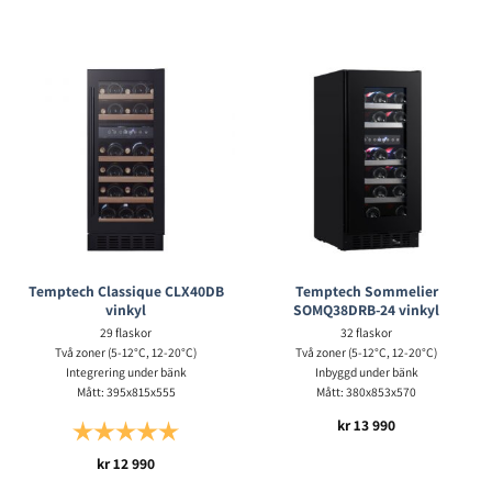
Temptech Classique CLX40DB
Temptech Sommelier
vinkyl
SOMQ38DRB-24 vinkyl
29 flaskor
32 flaskor
Två zoner (5-12°C, 12-20°C)
Två zoner (5-12°C, 12-20°C)
Integrering under bänk
Inbyggd under bänk
Mått: 395x815x555
Mått: 380x853x570
kr
13 990
Betyg:
5.0 utav 5 stjärnor
kr
12 990