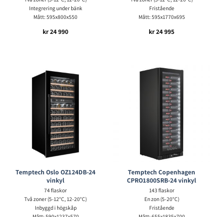
Integrering under bänk
Fristående
Mått: 595x800x550
Mått: 595x1770x695
kr
24 990
kr
24 995
Temptech Oslo OZ124DB-24
Temptech Copenhagen
vinkyl
CPRO1800SRB-24 vinkyl
74 flaskor
143 flaskor
Två zoner (5-12°C, 12-20°C)
En zon (5-20°C)
Inbyggd i högskåp
Fristående
Mått: 590x1237x570
Mått: 655x1835x700