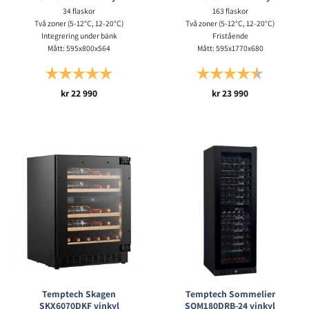
34 flaskor
163 flaskor
Två zoner (5-12°C, 12-20°C)
Två zoner (5-12°C, 12-20°C)
Integrering under bänk
Fristående
Mått: 595x800x564
Mått: 595x1770x680
Betyg:
5.0 utav 5 stjärnor
Betyg:
4.8 utav 5 s
kr
22 990
kr
23 990
Temptech Skagen
Temptech Sommelier
SKX6070DKF vinkyl
SOM180DRB-24 vinkyl