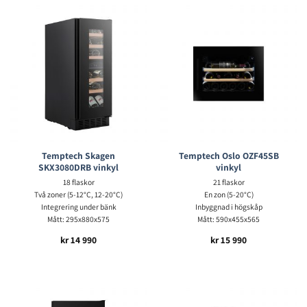
Temptech Skagen
Temptech Oslo OZF45SB
SKX3080DRB vinkyl
vinkyl
18 flaskor
21 flaskor
Två zoner (5-12°C, 12-20°C)
En zon (5-20°C)
Integrering under bänk
Inbyggnad i högskåp
Mått: 295x880x575
Mått: 590x455x565
kr
14 990
kr
15 990