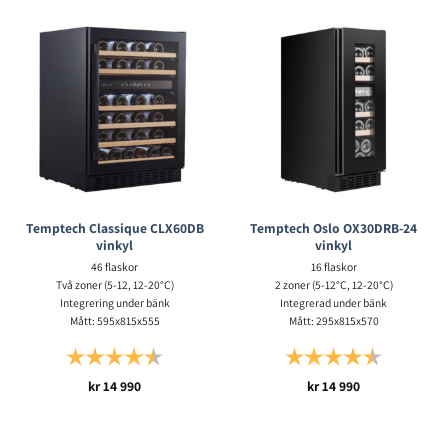
Temptech Classique CLX60DB
Temptech Oslo OX30DRB-24
vinkyl
vinkyl
46 flaskor
16 flaskor
Två zoner (5-12, 12-20°C)
2 zoner (5-12°C, 12-20°C)
Integrering under bänk
Integrerad under bänk
Mått: 595x815x555
Mått: 295x815x570
Betyg:
4.5 utav 5 stjärnor
Betyg:
4.6 utav 5 s
kr
14 990
kr
14 990