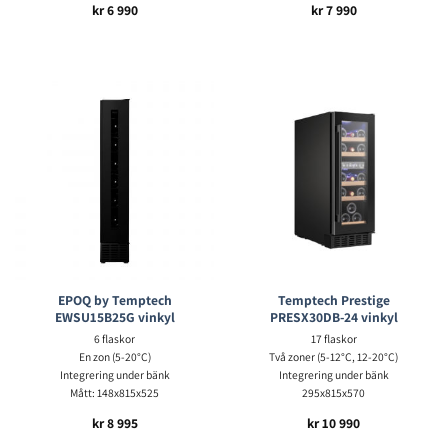
kr
6 990
kr
7 990
EPOQ by Temptech
Temptech Prestige
EWSU15B25G vinkyl
PRESX30DB-24 vinkyl
6 flaskor
17 flaskor
En zon (5-20°C)
Två zoner (5-12°C, 12-20°C)
Integrering under bänk
Integrering under bänk
Mått: 148x815x525
295x815x570
kr
8 995
kr
10 990