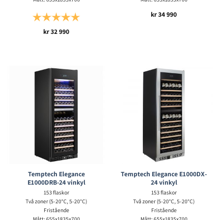
kr
34 990
Betyg:
5.0 utav 5 stjärnor
kr
32 990
Temptech Elegance
Temptech Elegance E1000DX-
E1000DRB-24 vinkyl
24 vinkyl
153 flaskor
153 flaskor
Två zoner (5-20°C, 5-20°C)
Två zoner (5-20°C, 5-20°C)
Fristående
Fristående
Mått: 655x1835x700
Mått: 655x1835x700