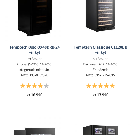
Temptech Oslo OX40DRB-24
Temptech Classique CL120DB
vinkyl
vinkyl
29 flaskor
94 flaskor
2 zoner (5-12°C, 12-20°C)
Två zoner (5-12, 12-20°C)
Integrerad under bänk
Fristående
Mått: 395x815x570
Mått: 595x1215x695
Betyg:
4.0 utav 5 stjärnor
Betyg:
5.0 utav 5 s
kr
16 990
kr
17 990