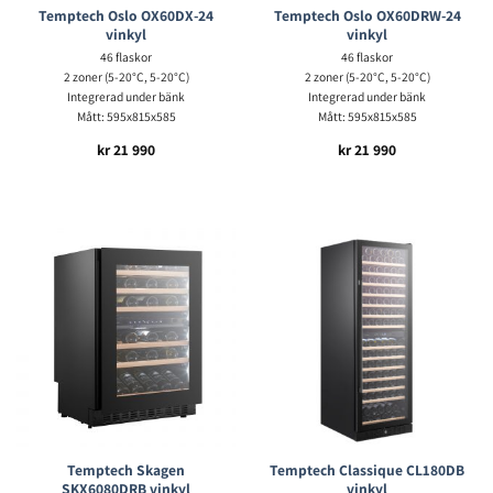
Temptech Oslo OX60DX-24
Temptech Oslo OX60DRW-24
vinkyl
vinkyl
46 flaskor
46 flaskor
2 zoner (5-20°C, 5-20°C)
2 zoner (5-20°C, 5-20°C)
Integrerad under bänk
Integrerad under bänk
Mått: 595x815x585
Mått: 595x815x585
kr
21 990
kr
21 990
Temptech Skagen
Temptech Classique CL180DB
SKX6080DRB vinkyl
vinkyl