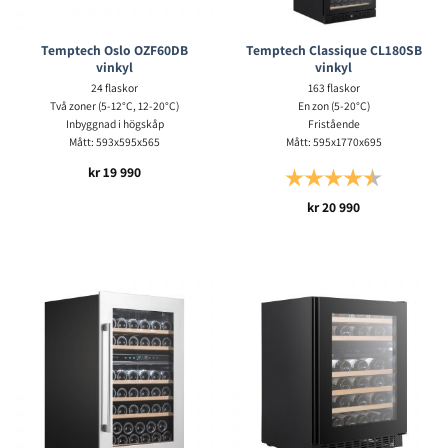
Temptech Oslo OZF60DB
Temptech Classique CL180SB
vinkyl
vinkyl
24 flaskor
163 flaskor
Två zoner (5-12°C, 12-20°C)
En zon (5-20°C)
Inbyggnad i högskåp
Fristående
Mått: 593x595x565
Mått: 595x1770x695
kr
19 990
Betyg:
4.5 utav 5 s
kr
20 990