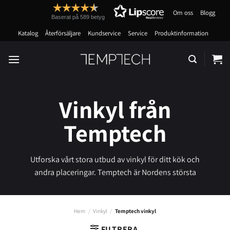
Skip
Om oss
Blogg
to
Baserat på 589 betyg
content
Katalog
Återförsäljare
Kundservice
Service
Produktinformation
Vinkyl från
Temptech
Utforska vårt stora utbud av vinkyl för ditt kök och
andra placeringar. Temptech är Nordens största
leverantör av vinkylare! – Med ett vinkyl från oss kan
du vara säker på att vinet förvaras rätt! Vi erbjuder en
utökad garanti på 5 år för utvalda Temptech-serier, så
Hem
/
Vinkyl
/
Temptech vinkyl
att du kan vara extra säker på ditt val av vinskåp.
FILTRERA