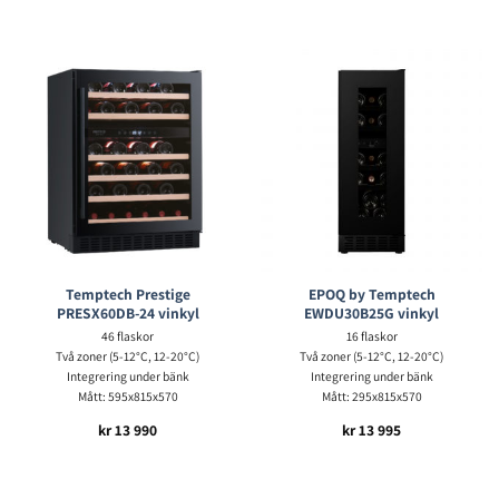
Temptech Prestige
EPOQ by Temptech
PRESX60DB-24 vinkyl
EWDU30B25G vinkyl
46 flaskor
16 flaskor
Två zoner (5-12°C, 12-20°C)
Två zoner (5-12°C, 12-20°C)
Integrering under bänk
Integrering under bänk
Mått: 595x815x570
Mått: 295x815x570
kr
13 990
kr
13 995