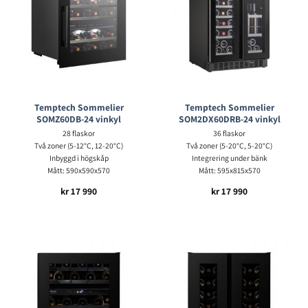
Temptech Sommelier
Temptech Sommelier
SOMZ60DB-24 vinkyl
SOM2DX60DRB-24 vinkyl
28 flaskor
36 flaskor
Två zoner (5-12°C, 12-20°C)
Två zoner (5-20°C, 5-20°C)
Inbyggd i högskåp
Integrering under bänk
Mått: 590x590x570
Mått: 595x815x570
kr
17 990
kr
17 990