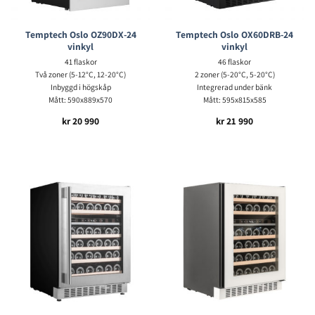
Temptech Oslo OZ90DX-24
Temptech Oslo OX60DRB-24
vinkyl
vinkyl
41 flaskor
46 flaskor
Två zoner (5-12°C, 12-20°C)
2 zoner (5-20°C, 5-20°C)
Inbyggd i högskåp
Integrerad under bänk
Mått: 590x889x570
Mått: 595x815x585
kr
20 990
kr
21 990