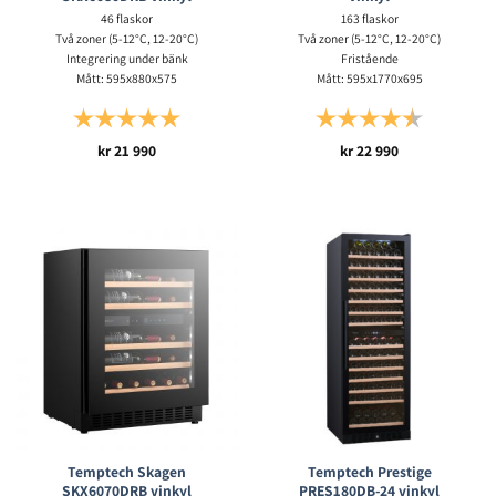
46 flaskor
163 flaskor
Två zoner (5-12°C, 12-20°C)
Två zoner (5-12°C, 12-20°C)
Integrering under bänk
Fristående
Mått: 595x880x575
Mått: 595x1770x695
Betyg:
5.0 utav 5 stjärnor
Betyg:
4.7 utav 5 s
kr
21 990
kr
22 990
Temptech Skagen
Temptech Prestige
SKX6070DRB vinkyl
PRES180DB-24 vinkyl