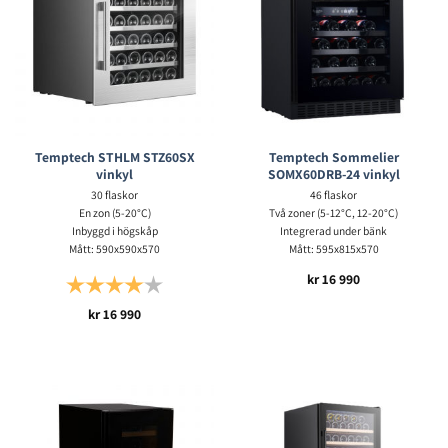
Temptech STHLM STZ60SX
Temptech Sommelier
vinkyl
SOMX60DRB-24 vinkyl
30 flaskor
46 flaskor
En zon (5-20°C)
Två zoner (5-12°C, 12-20°C)
Inbyggd i högskåp
Integrerad under bänk
Mått: 590x590x570
Mått: 595x815x570
kr
16 990
Betyg:
4.0 utav 5 stjärnor
kr
16 990