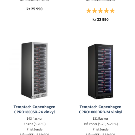
kr
25 990
Betyg:
5.0 utav 5 s
kr
32 990
Temptech Copenhagen
Temptech Copenhagen
CPRO1800SX-24 vinkyl
CPRO1800DRB-24 vinkyl
143 flaskor
131 flaskor
En zon (5-20°C)
Två zoner (5-20, 5-20°C)
Fristående
Fristående
Mått: 655x1835x700
Mått: 655x1835x700