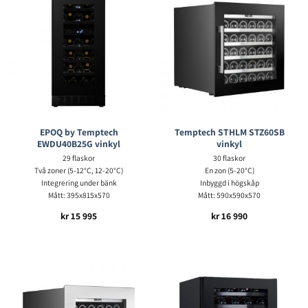
EPOQ by Temptech
Temptech STHLM STZ60SB
EWDU40B25G vinkyl
vinkyl
29 flaskor
30 flaskor
Två zoner (5-12°C, 12-20°C)
En zon (5-20°C)
Integrering under bänk
Inbyggd i högskåp
Mått: 395x815x570
Mått: 590x590x570
kr
15 995
kr
16 990