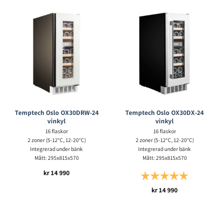
Temptech Oslo OX30DRW-24
Temptech Oslo OX30DX-24
vinkyl
vinkyl
16 flaskor
16 flaskor
2 zoner (5-12°C, 12-20°C)
2 zoner (5-12°C, 12-20°C)
Integrerad under bänk
Integrerad under bänk
Mått: 295x815x570
Mått: 295x815x570
kr
14 990
Betyg:
5.0 utav 5 s
kr
14 990