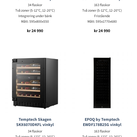
34 flaskor
163 flaskor
Två zoner (5-12°C, 12-20°C)
Två zoner (5-12°C, 12-20°C)
Integrering under bänk
Fristående
Mått: 595x800x550
Mått: 595x1770x680
kr
24 990
kr
24 990
Temptech Skagen
EPOQ by Temptech
SKX6070DKFL vinkyl
EWDF178B25G vinkyl
34 flaskor
163 flaskor
Två zoner (5-12°C, 12-20°C)
Två zoner (5-12°C, 12-20°C)