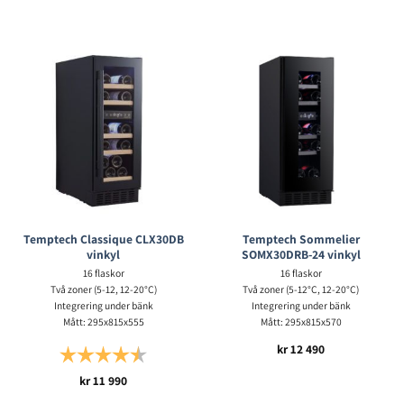
Temptech Classique CLX30DB
Temptech Sommelier
vinkyl
SOMX30DRB-24 vinkyl
16 flaskor
16 flaskor
Två zoner (5-12, 12-20°C)
Två zoner (5-12°C, 12-20°C)
Integrering under bänk
Integrering under bänk
Mått: 295x815x555
Mått: 295x815x570
kr
12 490
Betyg:
4.5 utav 5 stjärnor
kr
11 990