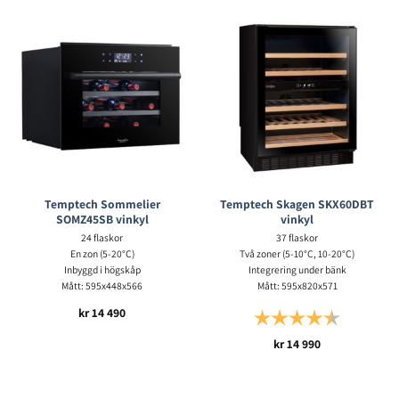
Temptech Sommelier
Temptech Skagen SKX60DBT
SOMZ45SB vinkyl
vinkyl
24 flaskor
37 flaskor
En zon (5-20°C)
Två zoner (5-10°C, 10-20°C)
Inbyggd i högskåp
Integrering under bänk
Mått: 595x448x566
Mått: 595x820x571
kr
14 490
Betyg:
4.5 utav 5 s
kr
14 990