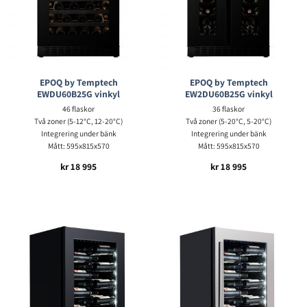
EPOQ by Temptech
EPOQ by Temptech
EWDU60B25G vinkyl
EW2DU60B25G vinkyl
46 flaskor
36 flaskor
Två zoner (5-12°C, 12-20°C)
Två zoner (5-20°C, 5-20°C)
Integrering under bänk
Integrering under bänk
Mått: 595x815x570
Mått: 595x815x570
kr
18 995
kr
18 995