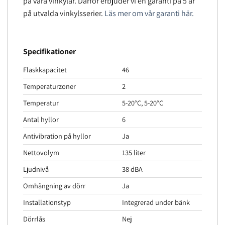
på våra vinkylar. Därför erbjuder vi en garanti på 5 år
på utvalda vinkylsserier.
Läs mer om vår garanti här.
Specifikationer
Flaskkapacitet
46
Temperaturzoner
2
Temperatur
5-20°C, 5-20°C
Antal hyllor
6
Antivibration på hyllor
Ja
Nettovolym
135 liter
Ljudnivå
38 dBA
Omhängning av dörr
Ja
Installationstyp
Integrerad under bänk
Dörrlås
Nej