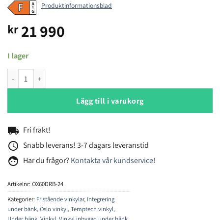
Produktinformationsblad
21 990
kr
I lager
Temptech Oslo OX60DRB-24 vinkyl mängd
Lägg till i varukorg
local_shipping
Fri frakt!
access_time
Snabb leverans! 3-7 dagars leveranstid
face
Har du frågor?
Kontakta vår kundservice!
Artikelnr:
OX60DRB-24
Kategorier:
Fristående vinkylar
,
Integrering
under bänk
,
Oslo vinkyl
,
Temptech vinkyl
,
Under bänk
,
Vinkyl
,
Vinkyl inbyggd under bänk