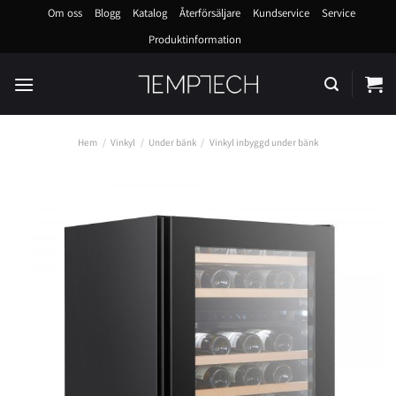
Skip
Om oss
Blogg
Katalog
Återförsäljare
Kundservice
Service
to
Produktinformation
content
Hem
/
Vinkyl
/
Under bänk
/
Vinkyl inbyggd under bänk