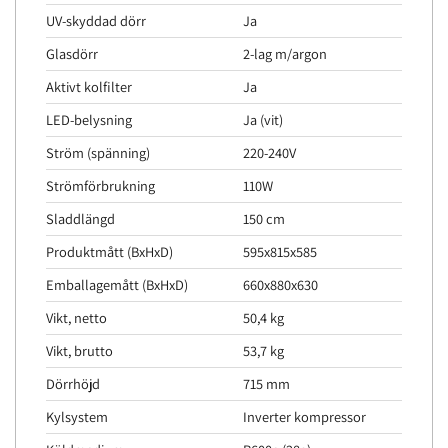
UV-skyddad dörr
Ja
Glasdörr
2-lag m/argon
Aktivt kolfilter
Ja
LED-belysning
Ja (vit)
Ström (spänning)
220-240V
Strömförbrukning
110W
Sladdlängd
150 cm
Produktmått (BxHxD)
595x815x585
Emballagemått (BxHxD)
660x880x630
Vikt, netto
50,4 kg
Vikt, brutto
53,7 kg
Dörrhöjd
715 mm
Kylsystem
Inverter kompressor