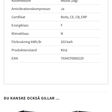
Köldmedium
R600a (28g)
Antivibrationskompressor
Ja
Certifikat
RoHs, CE, CB, ERP
Energiklass
F
Klimatklass
N
Förbrukning kWh/år
103 kwh
Produktionsland
Kina
EAN
7034370000229
DU KANSKE OCKSÅ GILLAR …