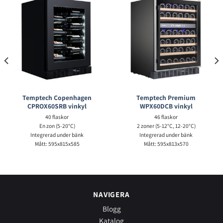
Temptech Copenhagen
Temptech Premium
CPROX60SRB vinkyl
WPX60DCB vinkyl
40 flaskor
46 flaskor
En zon (5-20°C)
2 zoner (5-12°C, 12-20°C)
Integrerad under bänk
Integrerad under bänk
Mått: 595x815x585
Mått: 595x813x570
NAVIGERA
Blogg
Katalog