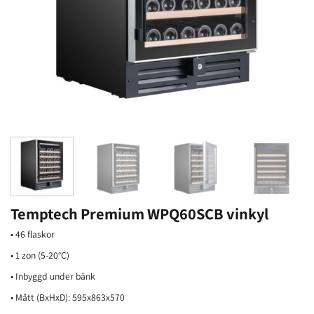
Temptech Premium WPQ60SCB vinkyl
• 46 flaskor
• 1 zon (5-20°C)
• Inbyggd under bänk
• Mått (BxHxD): 595x863x570