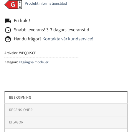
Produktinformationsblad
local_shipping
Fri frakt!
access_time
Snabb leverans! 3-7 dagars leveranstid
face
Har du frågor?
Kontakta vår kundservice!
Artikelnr:
WPQ60SCB
Kategori:
Utgångna modeller
BESKRIVNING
RECENSIONER
BILAGOR