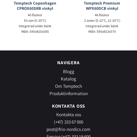
Temptech Copenhagen
Temptech Premium
CPROX60SRB vinkyl
WPX60DCB vinkyl
40 flaskor
46 flaskor
En zon (5-20°C)
2 zoner (5-12°C, 12-20°C)
Integrerad under bänk
Integrerad under bänk
Mått: 595x815x585
Mått: 595x813x570
NAVIGERA
Blogg
Katalog
Om Temptech
Produktinformation
KONTAKTA OSS
Kontakta oss
(+47) 333 67 000
post@frio-nordics.com
Service (+47) 333 19 600