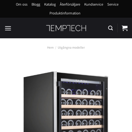
Skip
Om oss
Blogg
Katalog
Återförsäljare
Kundservice
Service
to
Produktinformation
content
Hem
/
Utgångna modeller