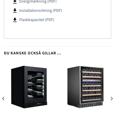
file_download
Energimärkning (PDF)
file_download
Installationsritning (PDF)
file_download
Flaskkapacitet (PDF)
DU KANSKE OCKSÅ GILLAR …