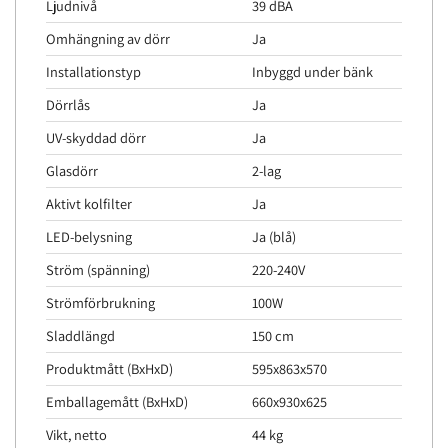
Ljudnivå
39 dBA
Omhängning av dörr
Ja
Installationstyp
Inbyggd under bänk
Dörrlås
Ja
UV-skyddad dörr
Ja
Glasdörr
2-lag
Aktivt kolfilter
Ja
LED-belysning
Ja (blå)
Ström (spänning)
220-240V
Strömförbrukning
100W
Sladdlängd
150 cm
Produktmått (BxHxD)
595x863x570
Emballagemått (BxHxD)
660x930x625
Vikt, netto
44 kg