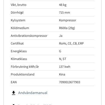
Vikt, brutto
48 kg
Dörrhöjd
715 mm
Kylsystem
Kompressor
Köldmedium
R600a (29g)
Antivibrationskompressor
Ja
Certifikat
RoHs, CE, CB, ERP
Energiklass
G
Klimatklass
N, ST
Förbrukning kWh/år
137 kwh
Produktionsland
Kina
EAN
7090013677903
file_download
Andvändarmanual