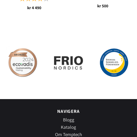
kr
500
kr
4 490
NAVIGERA
Blogg
Katalog
Om Temptech