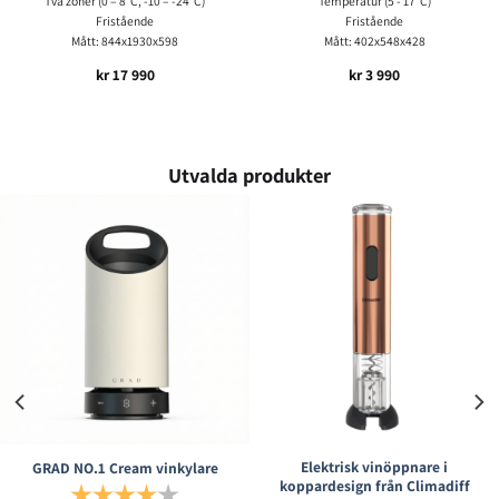
Två zoner (0 – 8°C, -10 – -24°C)
Temperatur (5 - 17°C)
Fristående
Fristående
Mått: 844x1930x598
Mått: 402x548x428
kr
17 990
kr
3 990
Utvalda produkter
Elektrisk vinöppnare i
GRAD NO.1 Cream vinkylare
koppardesign från Climadiff
Betyg:
4.0 utav 5 stjärnor