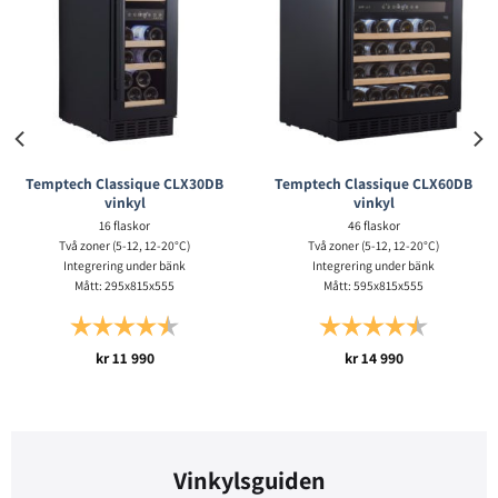
Temptech Classique CLX30DB
Temptech Classique CLX60DB
vinkyl
vinkyl
16 flaskor
46 flaskor
Två zoner (5-12, 12-20°C)
Två zoner (5-12, 12-20°C)
Integrering under bänk
Integrering under bänk
Mått: 295x815x555
Mått: 595x815x555
stjärnor
Betyg:
4.5 utav 5 stjärnor
Betyg:
4.5 utav 5 
kr
11 990
kr
14 990
Vinkylsguiden