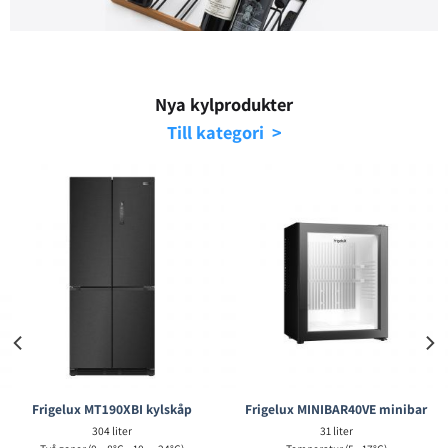
Nya kylprodukter
Till kategori >
Frigelux MT190XBI kylskåp
Frigelux MINIBAR40VE minibar
304 liter
31 liter