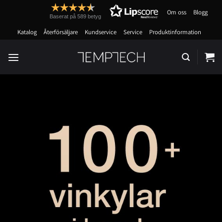
Skip
Om oss
Blogg
to
Baserat på 589 betyg
content
Katalog
Återförsäljare
Kundservice
Service
Produktinformation