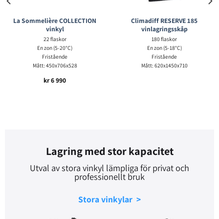
La Sommelière COLLECTION
Climadiff RESERVE 185
vinkyl
vinlagringsskåp
22 flaskor
180 flaskor
En zon (5-20°C)
En zon (5-18°C)
Fristående
Fristående
Mått: 450x706x528
Mått: 620x1450x710
kr
6 990
Lagring med stor kapacitet
Utval av stora vinkyl lämpliga för privat och
professionellt bruk
Stora vinkylar >