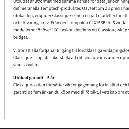
Utbudet är utformat med samma känsla för detaljer och häng
definierar alla Temptech-produkter. Oavsett om du precis har b
utöka den, erbjuder Classique-serien en rad modeller för a
och förvaringskrav. Från den kompakta CLX15SB för 6 vinflasko
modellerna för över 160 flaskor, det finns ett Classique-skå
budget.
Vi tror att alla förtjänar tillgång till förstklassiga vinlagring
Classique-skåp att säkerställa att ditt vin förvaras under op
vinets kvalitet.
Utökad garanti – 5 år
Classique-serien fortsätter vårt engagemang för kvalitet o
garanti på fem år kan du köpa med tillförsikt, i vetskap om at