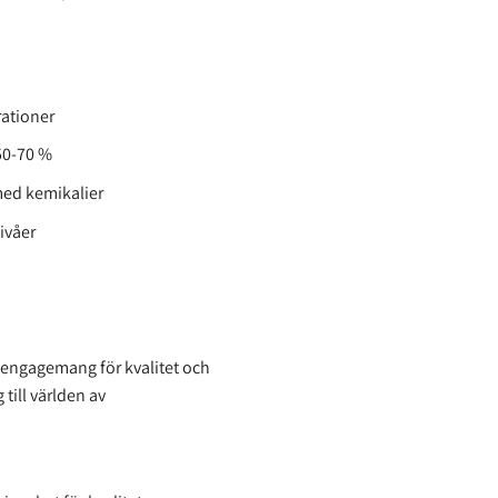
rationer
50-70 %
med kemikalier
ivåer
s engagemang för kvalitet och
till världen av