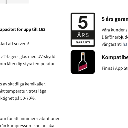
5 års garan
pacitet för upp till 163
Våra kunder sk
Därför erbjude
art att servera!
vår garanti
hä
Kompatibe
v 2-lagers glas med UV-skydd. I
om låter dig styra temperatur
Finns i App S
s av skadliga kemikalier.
kt temperatur, trots låga
uktighet på 50-70%.
rn för att minimera vibrationer
ner från kompressorn kan orsaka