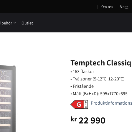
Om oss
Blogg
llbehör
Outlet
Temptech Classiq
• 163 flaskor
• Två zoner (5-12°C, 12-20°C)
• Fristående
• Mått (BxHxD): 595x1770x695
Produktinformation
22 990
kr