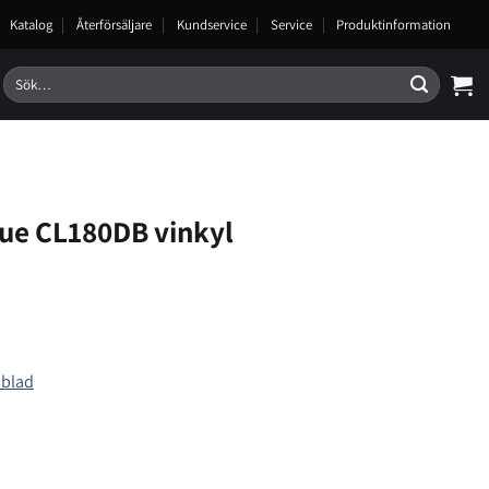
Katalog
Återförsäljare
Kundservice
Service
Produktinformation
Sök
efter:
ue CL180DB vinkyl
sblad