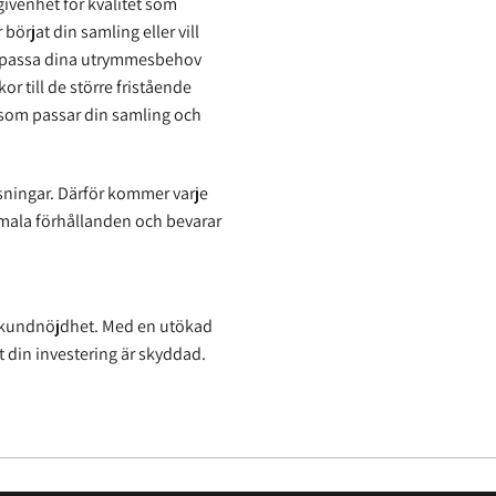
ivenhet för kvalitet som
örjat din samling eller vill
tt passa dina utrymmesbehov
r till de större fristående
p som passar din samling och
slösningar. Därför kommer varje
timala förhållanden och bevarar
ch kundnöjdhet. Med en utökad
t din investering är skyddad.