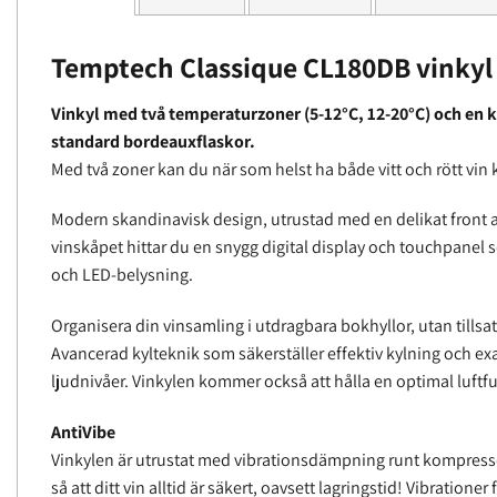
Temptech Classique CL180DB vinkyl
Vinkyl med två temperaturzoner (5-12°C, 12-20°C) och en ka
standard bordeauxflaskor.
Med två zoner kan du när som helst ha både vitt och rött vin kl
Modern skandinavisk design, utrustad med en delikat front a
vinskåpet hittar du en snygg digital display och touchpanel s
och LED-belysning.
Organisera din vinsamling i utdragbara bokhyllor, utan tillsat
Avancerad kylteknik som säkerställer effektiv kylning och exa
ljudnivåer. Vinkylen kommer också att hålla en optimal luftf
AntiVibe
Vinkylen är utrustat med vibrationsdämpning runt kompresso
så att ditt vin alltid är säkert, oavsett lagringstid! Vibratio