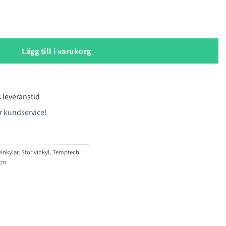
kyl mängd
Lägg till i varukorg
 leveranstid
r kundservice!
vinkylar
,
Stor vinkyl
,
Temptech
 cm