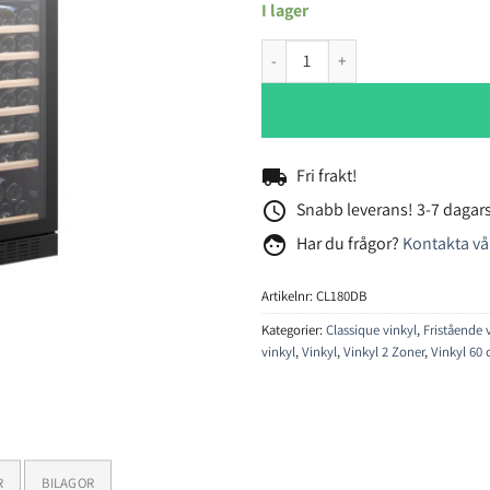
I lager
Temptech Classique CL180DB vin
local_shipping
Fri frakt!
access_time
Snabb leverans! 3-7 dagars
face
Har du frågor?
Kontakta vå
Artikelnr:
CL180DB
Kategorier:
Classique vinkyl
,
Fristående 
vinkyl
,
Vinkyl
,
Vinkyl 2 Zoner
,
Vinkyl 60
R
BILAGOR