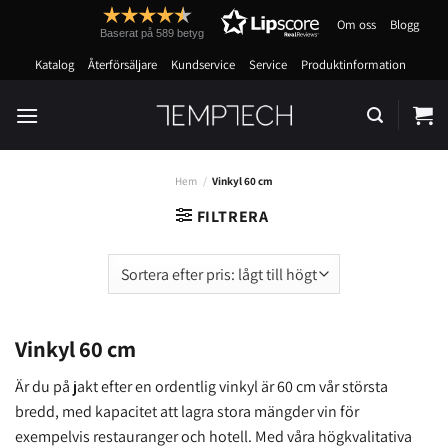
Skip
Om oss
Blogg
to
Baserat på 589 betyg
content
Katalog
Återförsäljare
Kundservice
Service
Produktinformation
Hem
/
Vinkyl 60 cm
FILTRERA
Vinkyl 60 cm
Är du på jakt efter en ordentlig vinkyl är 60 cm vår största
bredd, med kapacitet att lagra stora mängder vin för
exempelvis restauranger och hotell. Med våra högkvalitativa