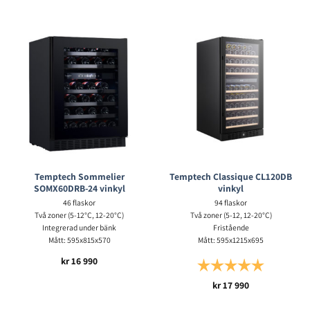
Temptech Sommelier
Temptech Classique CL120DB
SOMX60DRB-24 vinkyl
vinkyl
46 flaskor
94 flaskor
Två zoner (5-12°C, 12-20°C)
Två zoner (5-12, 12-20°C)
Integrerad under bänk
Fristående
Mått: 595x815x570
Mått: 595x1215x695
kr
16 990
Betyg:
5.0 utav 5 s
kr
17 990