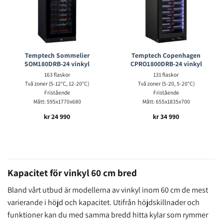
Temptech Sommelier
Temptech Copenhagen
SOM180DRB-24 vinkyl
CPRO1800DRB-24 vinkyl
163 flaskor
131 flaskor
Två zoner (5-12°C, 12-20°C)
Två zoner (5-20, 5-20°C)
Fristående
Fristående
Mått: 595x1770x680
Mått: 655x1835x700
kr
24 990
kr
34 990
Kapacitet för vinkyl 60 cm bred
Bland vårt utbud är modellerna av vinkyl inom 60 cm de mest
varierande i höjd och kapacitet. Utifrån höjdskillnader och
funktioner kan du med samma bredd hitta kylar som rymmer