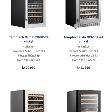
Temptech Oslo OZ90DX-24
Temptech Oslo OX60DX-24
vinkyl
vinkyl
41 flaskor
46 flaskor
Två zoner (5-12°C, 12-20°C)
2 zoner (5-20°C, 5-20°C)
Inbyggd i högskåp
Integrerad under bänk
Mått: 590x889x570
Mått: 595x815x585
kr
20 990
kr
21 990