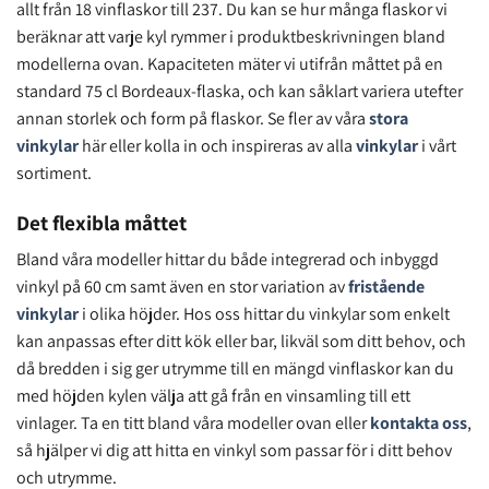
allt från 18 vinflaskor till 237. Du kan se hur många flaskor vi
beräknar att varje kyl rymmer i produktbeskrivningen bland
modellerna ovan. Kapaciteten mäter vi utifrån måttet på en
standard 75 cl Bordeaux-flaska, och kan såklart variera utefter
annan storlek och form på flaskor. Se fler av våra
stora
vinkylar
här eller kolla in och inspireras av alla
vinkylar
i vårt
sortiment.
Det flexibla måttet
Bland våra modeller hittar du både integrerad och inbyggd
vinkyl på 60 cm samt även en stor variation av
fristående
vinkylar
i olika höjder. Hos oss hittar du vinkylar som enkelt
kan anpassas efter ditt kök eller bar, likväl som ditt behov, och
då bredden i sig ger utrymme till en mängd vinflaskor kan du
med höjden kylen välja att gå från en vinsamling till ett
vinlager. Ta en titt bland våra modeller ovan eller
kontakta oss
,
så hjälper vi dig att hitta en vinkyl som passar för i ditt behov
och utrymme.