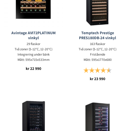
Avintage AVI72PLATINUM
Temptech Prestige
vinkyl
PRES180DB-24 vinkyl
29 flaskor
163 flaskor
Två zoner (5-12°C, 12-20°C)
Två zoner (5-12°C, 12-20°C)
Integrering under bänk
Fristående
Mått: 595x715x533mm
Mått: 595x1770x680
kr
22 990
Betyg:
4.8 utav 5 s
kr
23 990