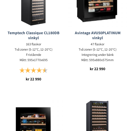
Temptech Classique CL180DB
Avintage AVU50PLATINUM
vinkyl
vinkyl
163 flaskor
47 flaskor
Två zoner (5-12°C, 12-20°C)
Två zoner (5-12°C, 12-20°C)
Fristående
Integrering under bänk
Mått: 595x1770x695
Mått: 595x880x575mm
kr
22 990
Betyg:
4.7 utav 5 stjärnor
kr
22 990