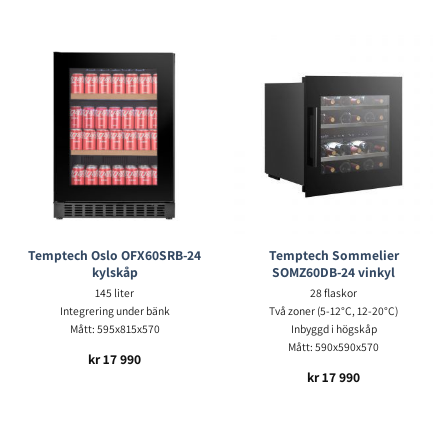
Temptech Oslo OFX60SRB-24
Temptech Sommelier
kylskåp
SOMZ60DB-24 vinkyl
145 liter
28 flaskor
Integrering under bänk
Två zoner (5-12°C, 12-20°C)
Mått: 595x815x570
Inbyggd i högskåp
Mått: 590x590x570
kr
17 990
kr
17 990