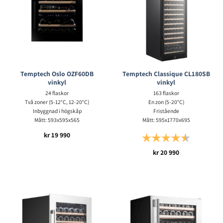
Temptech Oslo OZF60DB
Temptech Classique CL180SB
vinkyl
vinkyl
24 flaskor
163 flaskor
Två zoner (5-12°C, 12-20°C)
En zon (5-20°C)
Inbyggnad i högskåp
Fristående
Mått: 593x595x565
Mått: 595x1770x695
kr
19 990
Betyg:
4.5 utav 5 s
kr
20 990