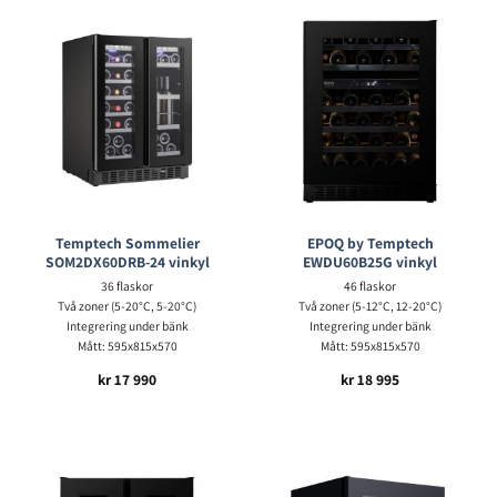
Temptech Sommelier
EPOQ by Temptech
SOM2DX60DRB-24 vinkyl
EWDU60B25G vinkyl
36 flaskor
46 flaskor
Två zoner (5-20°C, 5-20°C)
Två zoner (5-12°C, 12-20°C)
Integrering under bänk
Integrering under bänk
Mått: 595x815x570
Mått: 595x815x570
kr
17 990
kr
18 995