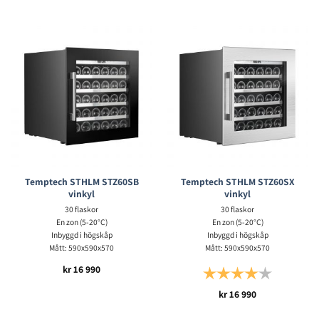
Temptech STHLM STZ60SB
Temptech STHLM STZ60SX
vinkyl
vinkyl
30 flaskor
30 flaskor
En zon (5-20°C)
En zon (5-20°C)
Inbyggd i högskåp
Inbyggd i högskåp
Mått: 590x590x570
Mått: 590x590x570
kr
16 990
Betyg:
4.0 utav 5 s
kr
16 990