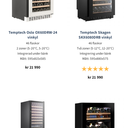
Temptech Oslo OX60DRW-24
Temptech Skagen
vinkyl
SKX6080DRB vinkyl
46 flaskor
46 flaskor
2 zoner (5-20°C, 5-20°C)
Två zoner (5-12°C, 12-20°C)
Integrerad under bänk
Integrering under bänk
Mått: 595x815x585
Mått: 595x880x575
kr
21 990
Betyg:
5.0 utav 5 s
kr
21 990