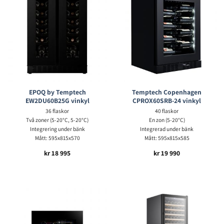
EPOQ by Temptech
Temptech Copenhagen
EW2DU60B25G vinkyl
CPROX60SRB-24 vinkyl
36 flaskor
40 flaskor
Två zoner (5-20°C, 5-20°C)
En zon (5-20°C)
Integrering under bänk
Integrerad under bänk
Mått: 595x815x570
Mått: 595x815x585
kr
18 995
kr
19 990