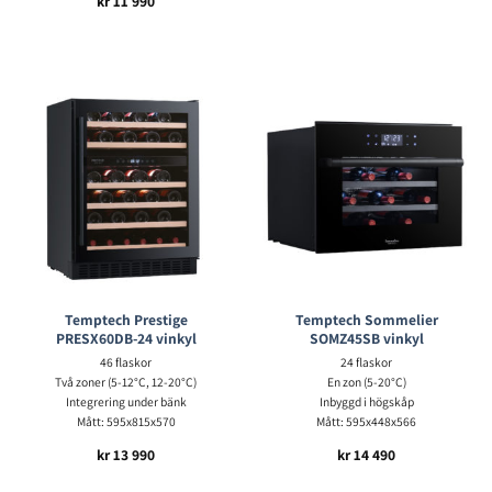
kr
11 990
Temptech Prestige
Temptech Sommelier
PRESX60DB-24 vinkyl
SOMZ45SB vinkyl
46 flaskor
24 flaskor
Två zoner (5-12°C, 12-20°C)
En zon (5-20°C)
Integrering under bänk
Inbyggd i högskåp
Mått: 595x815x570
Mått: 595x448x566
kr
13 990
kr
14 490