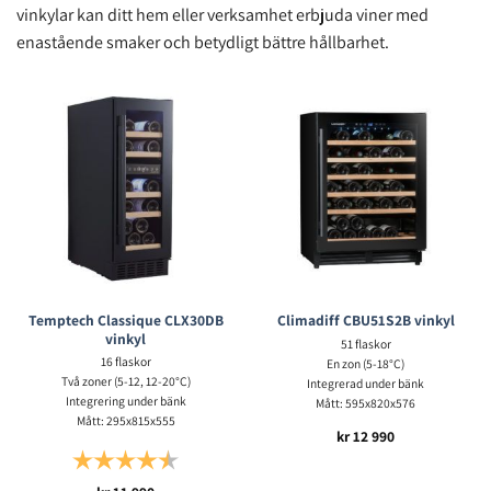
vinkylar kan ditt hem eller verksamhet erbjuda viner med
enastående smaker och betydligt bättre hållbarhet.
Temptech Classique CLX30DB
Climadiff CBU51S2B vinkyl
vinkyl
51 flaskor
16 flaskor
En zon (5-18°C)
Två zoner (5-12, 12-20°C)
Integrerad under bänk
Integrering under bänk
Mått: 595x820x576
Mått: 295x815x555
kr
12 990
Betyg:
4.5 utav 5 stjärnor