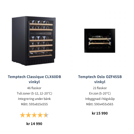
Temptech Classique CLX60DB
Temptech Oslo OZF45SB
vinkyl
vinkyl
46 flaskor
21 flaskor
Två zoner (5-12, 12-20°C)
En zon (5-20°C)
Integrering under bänk
Inbyggnad i högskåp
Mått: 595x815x555
Mått: 590x455x565
kr
15 990
Betyg:
4.5 utav 5 stjärnor
kr
14 990