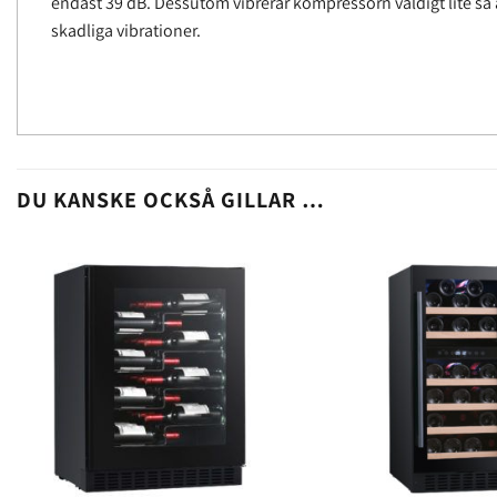
endast 39 dB. Dessutom vibrerar kompressorn väldigt lite så a
skadliga vibrationer.
DU KANSKE OCKSÅ GILLAR …