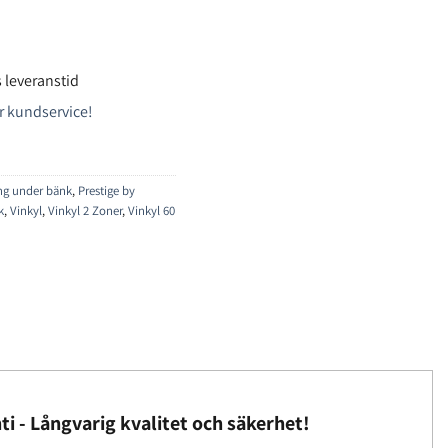
 leveranstid
r kundservice!
ing under bänk
,
Prestige by
k
,
Vinkyl
,
Vinkyl 2 Zoner
,
Vinkyl 60
ti - Långvarig kvalitet och säkerhet!