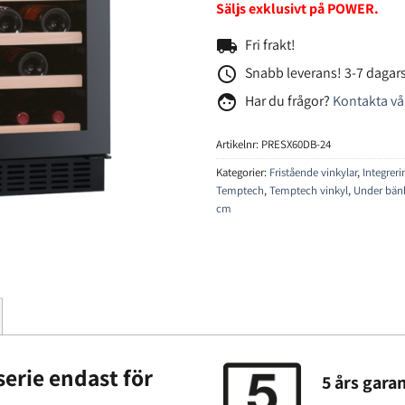
Säljs exklusivt på POWER.
local_shipping
Fri frakt!
access_time
Snabb leverans! 3-7 dagars
face
Har du frågor?
Kontakta vå
Artikelnr:
PRESX60DB-24
Kategorier:
Fristående vinkylar
,
Integrer
Temptech
,
Temptech vinkyl
,
Under bän
cm
serie endast för
5 års garan