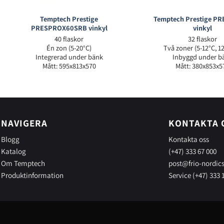
Temptech Prestige
Temptech Prestige P
PRESPROX60SRB vinkyl
vinkyl
40 flaskor
32 flaskor
Én zon (5-20°C)
Två zoner (5-12°C, 1
Integrerad under bänk
Inbyggd under b
Mått: 595x813x570
Mått: 380x853x5
NAVIGERA
KONTAKTA 
Blogg
Kontakta oss
Katalog
(+47) 333 67 000
Om Temptech
post@frio-nordic
Produktinformation
Service (+47) 333 