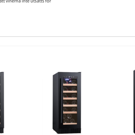
tt vinerna inte utsätts för