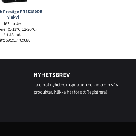
h Prestige PRES180DB
vinkyl
163 flaskor
ner (5-12°C, 12-20°C)
Fristående
tt: 595x1770x680
NYHETSBREV
Ta emot nyheter, inspiration och info om våra
produkter.
Klikka här
för att Registrera!