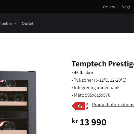
Om oss
Blogg
llbehör
Outlet
Temptech Prestig
• 46 flaskor
• Två zoner (5-12°C, 12-20°C)
• Integrering under bänk
• Mått: 595x815x570
Produktinformation
13 990
kr