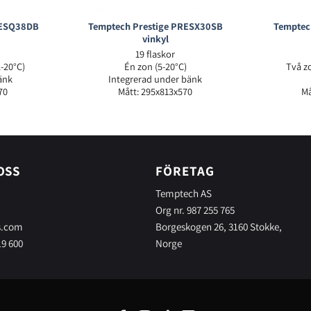
RESQ38DB
Temptech Prestige PRESX30SB
Temptec
vinkyl
19 flaskor
2-20°C)
Én zon (5-20°C)
Två zo
änk
Integrerad under bänk
70
Mått: 295x813x570
Må
OSS
FÖRETAG
Temptech AS
Org nr. 987 255 765
s.com
Borgeskogen 26, 3160 Stokke,
19 600
Norge