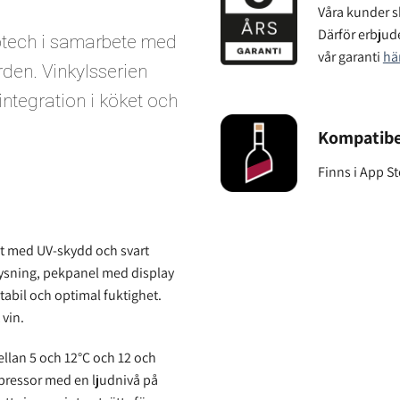
Våra kunder sk
Därför erbjude
ptech i samarbete med
vår garanti
hä
den. Vinkylsserien
 integration i köket och
Kompatibe
Finns i App S
nt med UV-skydd och svart
lysning, pekpanel med display
tabil och optimal fuktighet.
 vin.
llan 5 och 12°C och 12 och
mpressor med en ljudnivå på