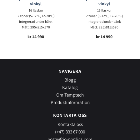
vinkyl
vinkyl
16 flaskor
16 flaskor
2 zoner (5-12°C, 12-20°C)
2 zoner (5-12°C, 12-20°C)
Integrerad under bänk
Integrerad under bänk
Mått: 295x815x570
Mått: 295x815x570
kr
14 990
kr
14 990
NAVIGERA
Blogg
Katalog
Om Temptech
Produktinformation
KONTAKTA OSS
Kontakta oss
(+47) 333 67 000
post@frio-nordics.com