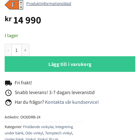
Produktinformationsblad
14 990
kr
I lager
Temptech Oslo OX30DRB-24 vinkyl mängd
Lägg till i varukorg
local_shipping
Fri frakt!
access_time
Snabb leverans! 3-7 dagars leveranstid
face
Har du frågor?
Kontakta vår kundservice!
Artikelnr:
OX30DRB-24
Kategorier:
Fristående vinkylar
,
Integrering
under bänk
,
Oslo vinkyl
,
Temptech vinkyl
,
Under bänk
,
Vinkyl
,
Vinkyl 30 cm