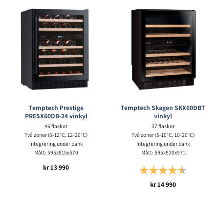
Temptech Prestige
Temptech Skagen SKX60DBT
PRESX60DB-24 vinkyl
vinkyl
46 flaskor
37 flaskor
Två zoner (5-12°C, 12-20°C)
Två zoner (5-10°C, 10-20°C)
Integrering under bänk
Integrering under bänk
Mått: 595x815x570
Mått: 595x820x571
kr
13 990
Betyg:
4.5 utav 5 s
kr
14 990