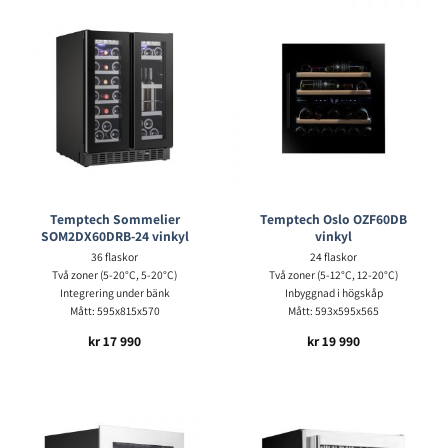
Temptech Sommelier
Temptech Oslo OZF60DB
SOM2DX60DRB-24 vinkyl
vinkyl
36 flaskor
24 flaskor
Två zoner (5-20°C, 5-20°C)
Två zoner (5-12°C, 12-20°C)
Integrering under bänk
Inbyggnad i högskåp
Mått: 595x815x570
Mått: 593x595x565
kr
17 990
kr
19 990