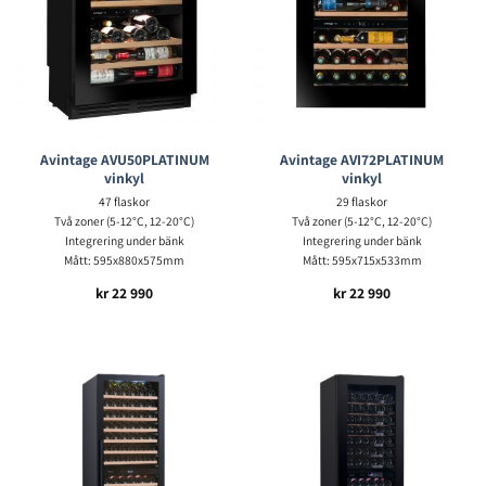
Avintage AVU50PLATINUM
Avintage AVI72PLATINUM
vinkyl
vinkyl
47 flaskor
29 flaskor
Två zoner (5-12°C, 12-20°C)
Två zoner (5-12°C, 12-20°C)
Integrering under bänk
Integrering under bänk
Mått: 595x880x575mm
Mått: 595x715x533mm
kr
22 990
kr
22 990