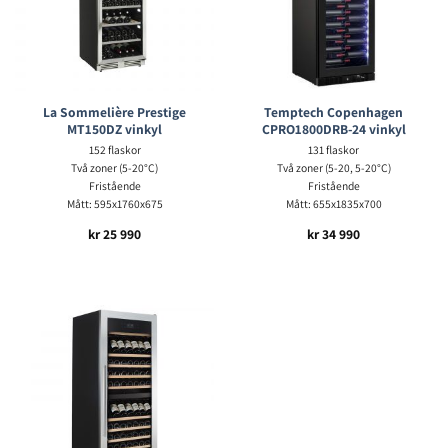
La Sommelière Prestige
Temptech Copenhagen
MT150DZ vinkyl
CPRO1800DRB-24 vinkyl
152 flaskor
131 flaskor
Två zoner (5-20°C)
Två zoner (5-20, 5-20°C)
Fristående
Fristående
Mått: 595x1760x675
Mått: 655x1835x700
kr
25 990
kr
34 990