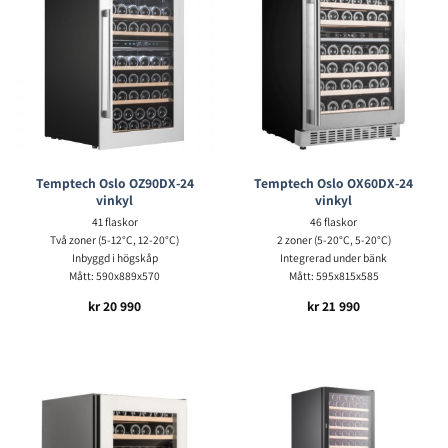
Temptech Oslo OZ90DX-24
Temptech Oslo OX60DX-24
vinkyl
vinkyl
41 flaskor
46 flaskor
Två zoner (5-12°C, 12-20°C)
2 zoner (5-20°C, 5-20°C)
Inbyggd i högskåp
Integrerad under bänk
Mått: 590x889x570
Mått: 595x815x585
kr
20 990
kr
21 990