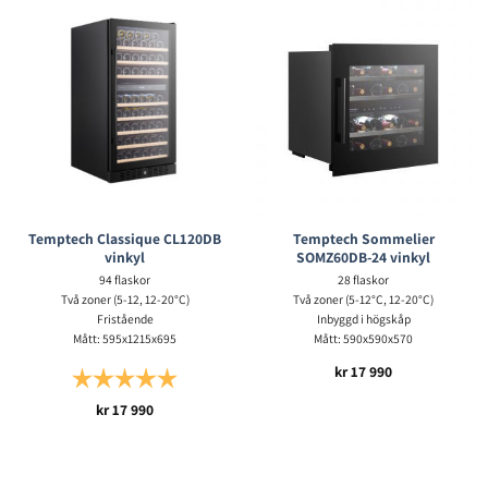
Temptech Classique CL120DB
Temptech Sommelier
vinkyl
SOMZ60DB-24 vinkyl
94 flaskor
28 flaskor
Två zoner (5-12, 12-20°C)
Två zoner (5-12°C, 12-20°C)
Fristående
Inbyggd i högskåp
Mått: 595x1215x695
Mått: 590x590x570
kr
17 990
Betyg:
5.0 utav 5 stjärnor
kr
17 990