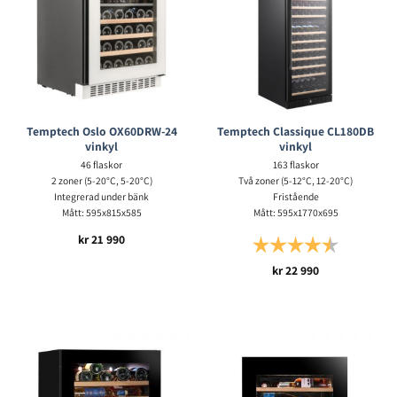
Temptech Oslo OX60DRW-24
Temptech Classique CL180DB
vinkyl
vinkyl
46 flaskor
163 flaskor
2 zoner (5-20°C, 5-20°C)
Två zoner (5-12°C, 12-20°C)
Integrerad under bänk
Fristående
Mått: 595x815x585
Mått: 595x1770x695
kr
21 990
Betyg:
4.7 utav 5 s
kr
22 990