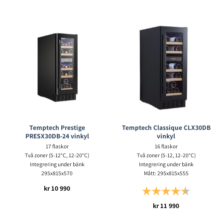
Temptech Prestige
Temptech Classique CLX30DB
PRESX30DB-24 vinkyl
vinkyl
17 flaskor
16 flaskor
Två zoner (5-12°C, 12-20°C)
Två zoner (5-12, 12-20°C)
Integrering under bänk
Integrering under bänk
295x815x570
Mått: 295x815x555
kr
10 990
Betyg:
4.5 utav 5 s
kr
11 990