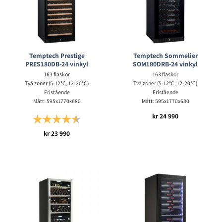
Temptech Prestige
Temptech Sommelier
PRES180DB-24 vinkyl
SOM180DRB-24 vinkyl
163 flaskor
163 flaskor
Två zoner (5-12°C, 12-20°C)
Två zoner (5-12°C, 12-20°C)
Fristående
Fristående
Mått: 595x1770x680
Mått: 595x1770x680
kr
24 990
Betyg:
4.8 utav 5 stjärnor
kr
23 990