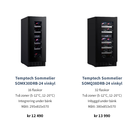
Temptech Sommelier
Temptech Sommelier
SOMX30DRB-24 vinkyl
SOMQ38DRB-24 vinkyl
16 flaskor
32 flaskor
Två zoner (5-12°C, 12-20°C)
Två zoner (5-12°C, 12-20°C)
Integrering under bänk
Inbyggd under bänk
Mått: 295x815x570
Mått: 380x853x570
kr
12 490
kr
13 990