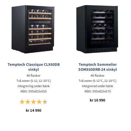
Temptech Classique CLX60DB
Temptech Sommelier
vinkyl
SOMX60DRB-24 vinkyl
46 flaskor
46 flaskor
Två zoner (5-12, 12-20°C)
Två zoner (5-12°C, 12-20°C)
Integrering under bänk
Integrerad under bänk
Mått: 595x815x555
Mått: 595x815x570
kr
16 990
Betyg:
4.5 utav 5 stjärnor
kr
14 990