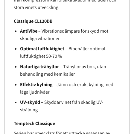
störa vinets utveckling.
Classique CL120DB
AntiVibe
– Vibrationsdämpare för skydd mot
skadliga vibrationer
Optimal luftfuktighet –
Bibehåller optimal
luftfuktighet 50-70 %
Naturliga trähyllor
– Trähyllor av bok, utan
behandling med kemikalier
Effektiv kylning –
Jämn och exakt kylning med
låga ljudnivåer
UV-skydd –
Skyddar vinet från skadlig UV-
strålning
Temptech Classique
Serien har utvecklats för att uttrycka essensen av