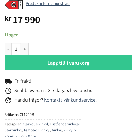
Produktinformationsblad
17 990
kr
I lager
Temptech Classique CL120DB vinkyl mängd
Lägg till i varukorg
local_shipping
Fri frakt!
access_time
Snabb leverans! 3-7 dagars leveranstid
face
Har du frågor?
Kontakta vår kundservice!
Artikelnr:
CL120DB
Kategorier:
Classique vinkyl
,
Fristående vinkylar
,
Stor vinkyl
,
Temptech vinkyl
,
Vinkyl
,
Vinkyl 2
Zoner
,
Vinkyl 60 cm