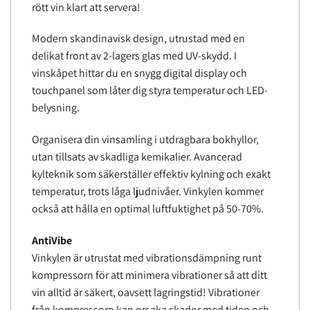
rött vin klart att servera!
Modern skandinavisk design, utrustad med en
delikat front av 2-lagers glas med UV-skydd. I
vinskåpet hittar du en snygg digital display och
touchpanel som låter dig styra temperatur och LED-
belysning.
Organisera din vinsamling i utdragbara bokhyllor,
utan tillsats av skadliga kemikalier. Avancerad
kylteknik som säkerställer effektiv kylning och exakt
temperatur, trots låga ljudnivåer. Vinkylen kommer
också att hålla en optimal luftfuktighet på 50-70%.
AntiVibe
Vinkylen är utrustat med vibrationsdämpning runt
kompressorn för att minimera vibrationer så att ditt
vin alltid är säkert, oavsett lagringstid! Vibrationer
från kompressorn kan orsaka skador med tiden och