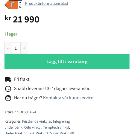
Produktinformationsblad
21 990
kr
I lager
Temptech Oslo OX60DX-24 vinkyl mängd
Lägg till i varukorg
local_shipping
Fri frakt!
access_time
Snabb leverans! 3-7 dagars leveranstid
face
Har du frågor?
Kontakta vår kundservice!
Artikelnr:
OX60DX-24
Kategorier:
Fristående vinkylar
,
Integrering
under bänk
,
Oslo vinkyl
,
Temptech vinkyl
,
Under bänk
,
Vinkyl
,
Vinkyl 2 Zoner
,
Vinkyl 60