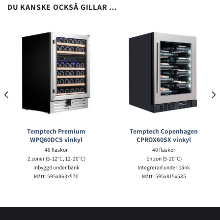
DU KANSKE OCKSÅ GILLAR …
Temptech Premium
Temptech Copenhagen
WPQ60DCS vinkyl
CPROX60SX vinkyl
46 flaskor
40 flaskor
2 zoner (5-12°C, 12-20°C)
En zon (5-20°C)
Inbyggd under bänk
Integrerad under bänk
Mått: 595x863x570
Mått: 595x815x585