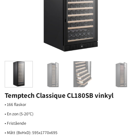
Temptech Classique CL180SB vinkyl
• 166 flaskor
• En zon (5-20°C)
• Fristående
• Mått (BxHxD): 595x1770x695