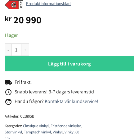
Produktinformationsblad
20 990
kr
I lager
Temptech Classique CL180SB vinkyl mängd
Lägg till i varukorg
local_shipping
Fri frakt!
access_time
Snabb leverans! 3-7 dagars leveranstid
face
Har du frågor?
Kontakta vår kundservice!
Artikelnr:
CL180SB
Kategorier:
Classique vinkyl
,
Fristående vinkylar
,
Stor vinkyl
,
Temptech vinkyl
,
Vinkyl
,
Vinkyl 60
cm