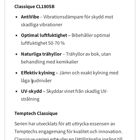
Classique CL180SB
AntiVibe
– Vibrationsdämpare för skydd mot
skadliga vibrationer
Optimal luftfuktighet –
Bibehåller optimal
luftfuktighet 50-70 %
Naturliga trähyllor
– Trähyllor av bok, utan
behandling med kemikalier
Effektiv kylning –
Jämn och exakt kylning med
låga ljudnivåer
UV-skydd –
Skyddar vinet från skadlig UV-
strålning
Temptech Classique
Serien har utvecklats för att uttrycka essensen av
Temptechs engagemang för kvalitet och innovation.
Classique-serien erbjuder en lättillgänglig ingång till