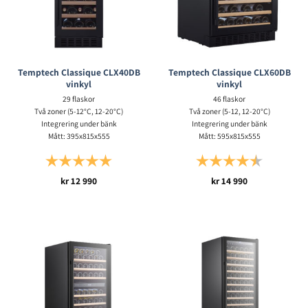
Temptech Classique CLX40DB
Temptech Classique CLX60DB
vinkyl
vinkyl
29 flaskor
46 flaskor
Två zoner (5-12°C, 12-20°C)
Två zoner (5-12, 12-20°C)
Integrering under bänk
Integrering under bänk
Mått: 395x815x555
Mått: 595x815x555
Betyg:
5.0 utav 5 stjärnor
Betyg:
4.5 utav 5 s
kr
12 990
kr
14 990