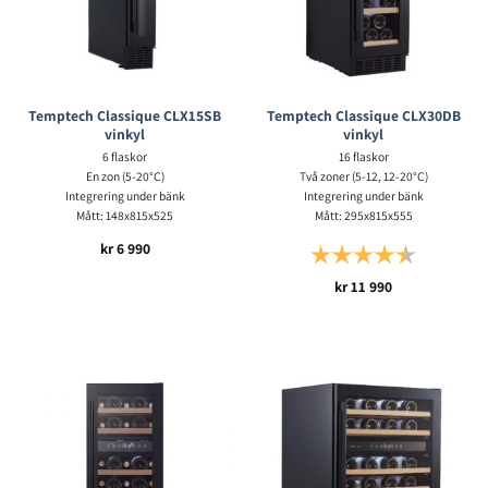
Temptech Classique CLX15SB
Temptech Classique CLX30DB
vinkyl
vinkyl
6 flaskor
16 flaskor
En zon (5-20°C)
Två zoner (5-12, 12-20°C)
Integrering under bänk
Integrering under bänk
Mått: 148x815x525
Mått: 295x815x555
kr
6 990
Betyg:
4.5 utav 5 s
kr
11 990