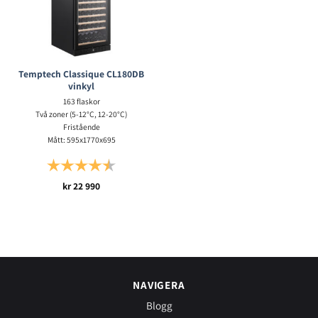
Temptech Classique CL180DB
vinkyl
163 flaskor
Två zoner (5-12°C, 12-20°C)
Fristående
Mått: 595x1770x695
Betyg:
4.7 utav 5 stjärnor
kr
22 990
NAVIGERA
Blogg