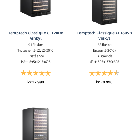
Temptech Classique CL120DB
Temptech Classique CL180SB
vinkyl
vinkyl
94 flaskor
163 flaskor
Två zoner (5-12, 12-20°C)
En zon (5-20°C)
Fristående
Fristående
Mått: 595x1215x695
Mått: 595x1770x695
Betyg:
5.0 utav 5 stjärnor
Betyg:
4.5 utav 5 s
kr
17 990
kr
20 990