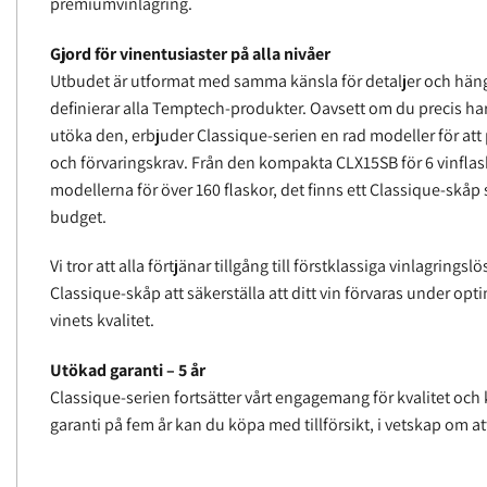
premiumvinlagring.
Gjord för vinentusiaster på alla nivåer
Utbudet är utformat med samma känsla för detaljer och häng
definierar alla Temptech-produkter. Oavsett om du precis har b
utöka den, erbjuder Classique-serien en rad modeller för a
och förvaringskrav. Från den kompakta CLX15SB för 6 vinflasko
modellerna för över 160 flaskor, det finns ett Classique-skå
budget.
Vi tror att alla förtjänar tillgång till förstklassiga vinlagring
Classique-skåp att säkerställa att ditt vin förvaras under op
vinets kvalitet.
Utökad garanti – 5 år
Classique-serien fortsätter vårt engagemang för kvalitet o
garanti på fem år kan du köpa med tillförsikt, i vetskap om at