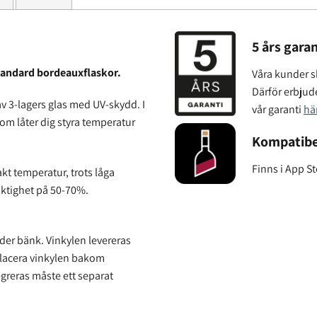
5 års garan
 standard bordeauxflaskor.
Våra kunder sk
Därför erbjude
v 3-lagers glas med UV-skydd. I
vår garanti
hä
om låter dig styra temperatur
Kompatibe
Finns i App S
kt temperatur, trots låga
uktighet på 50-70%.
nder bänk. Vinkylen levereras
 placera vinkylen bakom
egreras måste ett separat