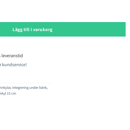
kyl mängd
Lägg till i varukorg
 leveranstid
r kundservice!
vinkylar
,
Integrering under bänk
,
inkyl 15 cm