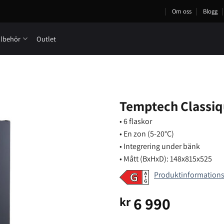
Om oss
Blogg
llbehör
Outlet
Temptech Classiq
• 6 flaskor
• En zon (5-20°C)
• Integrering under bänk
• Mått (BxHxD): 148x815x525
Produktinformation
6 990
kr