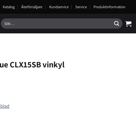
Katalog
Återförsäljare
Kundservice
Service
Produktinformation
Sök
efter:
ue CLX15SB vinkyl
sblad