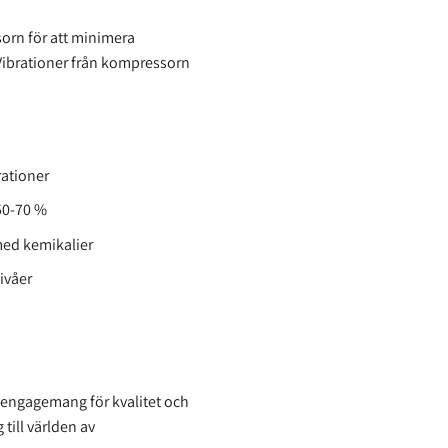
orn för att minimera
d! Vibrationer från kompressorn
rationer
50-70 %
med kemikalier
ivåer
s engagemang för kvalitet och
till världen av