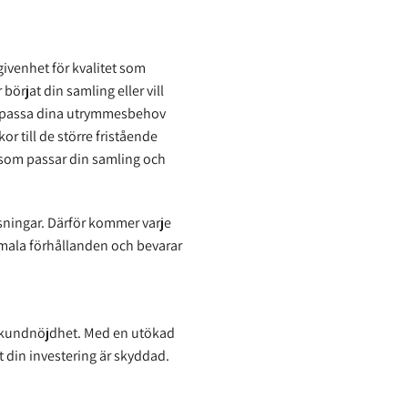
ivenhet för kvalitet som
örjat din samling eller vill
tt passa dina utrymmesbehov
r till de större fristående
p som passar din samling och
slösningar. Därför kommer varje
timala förhållanden och bevarar
ch kundnöjdhet. Med en utökad
t din investering är skyddad.