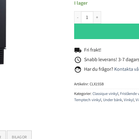
I lager
Temptech Classique CLX15SB vin
local_shipping
Fri frakt!
access_time
Snabb leverans! 3-7 dagars
face
Har du frågor?
Kontakta vå
Artikelnr:
CLX15SB
Kategorier:
Classique vinkyl
,
Fristående 
Temptech vinkyl
,
Under bänk
,
Vinkyl
,
V
R
BILAGOR