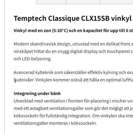
Temptech Classique CLX15SB vinkyl
Vinkyl med en zon (5-20°C) och en kapacitet för upp till 6
Modern skandinavisk design, utrustad med en delikat front a
vinskåpet hittar du en snygg digital display och touchpanel s
och LED-belysning.
Avancerad kylteknik som säkerställer effektiv kylning och exa
ljudnivåer. Vinkylen kommer också att hålla en optimal luftf
Integrering under bänk
Utvecklad med ventilation i fronten för placering i nischer u
med ett avtagbart ventilationsgaller som gör det möjligt att
kökssockeln för fullständig integration. Om vinkylen ska int
ventilationsgaller monteras i kökssockeln.