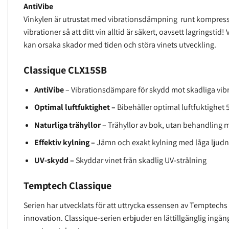
AntiVibe
Vinkylen är utrustat med vibrationsdämpning runt kompress
vibrationer så att ditt vin alltid är säkert, oavsett lagringsti
kan orsaka skador med tiden och störa vinets utveckling.
Classique CLX15SB
AntiVibe
– Vibrationsdämpare för skydd mot skadliga vib
Optimal luftfuktighet –
Bibehåller optimal luftfuktighet 
Naturliga trähyllor
– Trähyllor av bok, utan behandling 
Effektiv kylning –
Jämn och exakt kylning med låga ljudn
UV-skydd –
Skyddar vinet från skadlig UV-strålning
Temptech Classique
Serien har utvecklats för att uttrycka essensen av Temptech
innovation. Classique-serien erbjuder en lättillgänglig ingång 