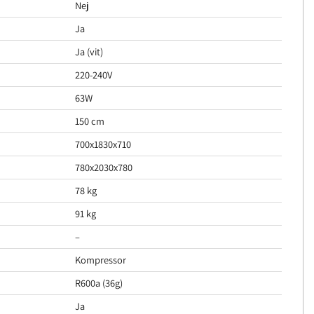
Nej
Ja
Ja (vit)
220-240V
63W
150 cm
700x1830x710
780x2030x780
78 kg
91 kg
–
Kompressor
R600a (36g)
Ja