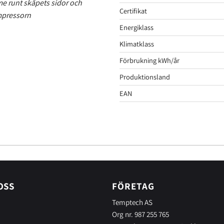
me runt skåpets sidor och
Certifikat
ompressorn
Energiklass
Klimatklass
Förbrukning kWh/år
Produktionsland
EAN
OSS
FÖRETAG
Temptech AS
Org nr. 987 255 765