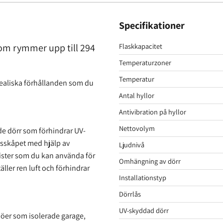
Specifikationer
Flaskkapacitet
om rymmer upp till 294
Temperaturzoner
Temperatur
dealiska förhållanden som du
Antal hyllor
Antivibration på hyllor
Nettovolym
de dörr som förhindrar UV-
gssskåpet med hjälp av
Ljudnivå
egister som du kan använda för
Omhängning av dörr
täller ren luft och förhindrar
Installationstyp
Dörrlås
UV-skyddad dörr
ljöer som isolerade garage,