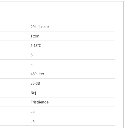
294 flaskor
1 zon
5-18°C
5
–
489 liter
35 dB
Nej
Fristående
Ja
Ja