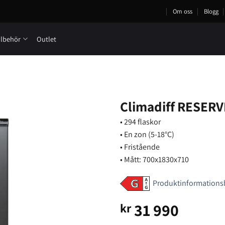
Om oss
Blogg
llbehör
Outlet
Climadiff RESERV
• 294 flaskor
• En zon (5-18°C)
• Fristående
• Mått: 700x1830x710
Produktinformations
31 990
kr