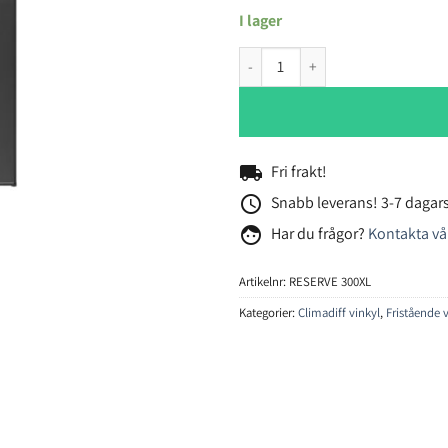
I lager
Climadiff RESERVE300XL vinlag
local_shipping
Fri frakt!
access_time
Snabb leverans! 3-7 dagars
face
Har du frågor?
Kontakta vå
Artikelnr:
RESERVE 300XL
Kategorier:
Climadiff vinkyl
,
Fristående v