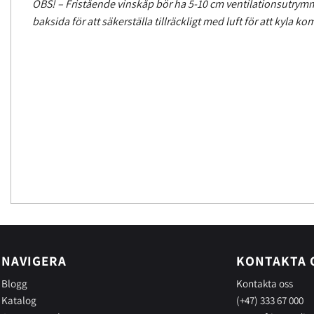
OBS! – Fristående vinskåp bör ha 5-10 cm ventilationsutrym
baksida för att säkerställa tillräckligt med luft för att kyla k
NAVIGERA
KONTAKTA 
Blogg
Kontakta oss
Katalog
(+47) 333 67 000