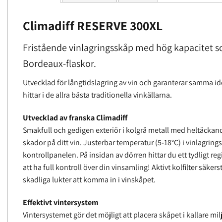
Climadiff RESERVE 300XL
Fristående vinlagringsskåp med hög kapacitet s
Bordeaux-flaskor.
Utvecklad för långtidslagring av vin och garanterar samma i
hittar i de allra bästa traditionella vinkällarna.
Utvecklad av franska Climadiff
Smakfull och gedigen exteriör i kolgrå metall med heltäckan
skador på ditt vin. Justerbar temperatur (5-18°C) i vinlagrin
kontrollpanelen. På insidan av dörren hittar du ett tydligt r
att ha full kontroll över din vinsamling! Aktivt kolfilter säkers
skadliga lukter att komma in i vinskåpet.
Effektivt vintersystem
Vintersystemet gör det möjligt att placera skåpet i kallare mi