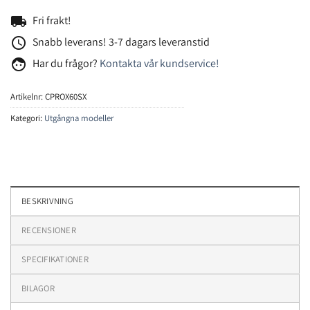
local_shipping
Fri frakt!
access_time
Snabb leverans! 3-7 dagars leveranstid
face
Har du frågor?
Kontakta vår kundservice!
Artikelnr:
CPROX60SX
Kategori:
Utgångna modeller
BESKRIVNING
RECENSIONER
SPECIFIKATIONER
BILAGOR