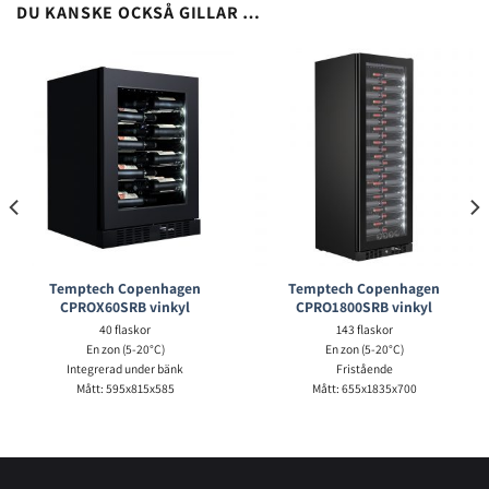
DU KANSKE OCKSÅ GILLAR …
Temptech Copenhagen
Temptech Copenhagen
CPROX60SRB vinkyl
CPRO1800SRB vinkyl
40 flaskor
143 flaskor
En zon (5-20°C)
En zon (5-20°C)
Integrerad under bänk
Fristående
Mått: 595x815x585
Mått: 655x1835x700