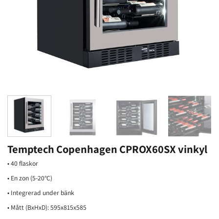
Temptech Copenhagen CPROX60SX vinkyl
• 40 flaskor
• En zon (5-20°C)
• Integrerad under bänk
• Mått (BxHxD): 595x815x585