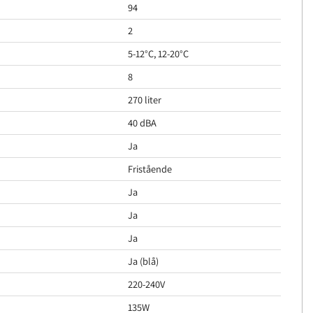
94
2
5-12°C, 12-20°C
8
270 liter
40 dBA
Ja
Fristående
Ja
Ja
Ja
Ja (blå)
220-240V
135W