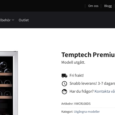
Om oss
Blogg
llbehör
Outlet
Temptech Premiu
Modell utgått.
local_shipping
Fri frakt!
access_time
Snabb leverans! 3-7 dagars
face
Har du frågor?
Kontakta vå
Artikelnr:
VWCR100DS
Kategori:
Utgångna modeller