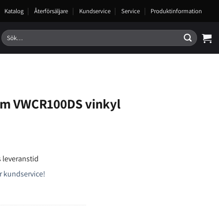
Katalog
Återförsäljare
Kundservice
Service
Produktinformation
Sök
efter:
m VWCR100DS vinkyl
 leveranstid
r kundservice!