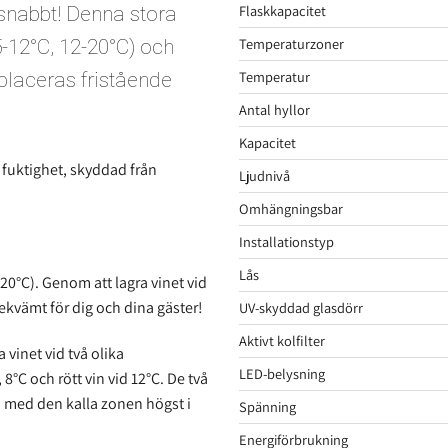
Flaskkapacitet
snabbt! Denna stora
Temperaturzoner
-12°C, 12-20°C) och
Temperatur
n placeras fristående
Antal hyllor
Kapacitet
l fuktighet, skyddad från
Ljudnivå
Omhängningsbar
Installationstyp
Lås
20°C). Genom att lagra vinet vid
 bekvämt för dig och dina gäster!
UV-skyddad glasdörr
Aktivt kolfilter
 vinet vid två olika
LED-belysning
8°C och rött vin vid 12°C. De två
, med den kalla zonen högst i
Spänning
Energiförbrukning