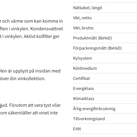
Nätkabel, längd
Vikt, netto
ar och värme som kan komma in
Vikt, brutto
uften i vinkylen. Kondensvattnet
 vinkylen. Aktivt kolfilter ger
Produktmått (BxHxD)
Förpackningsmått (BxHxD)
Kylsystem
Köldmedium
kylen är upplyst på insidan med
Certifikat
 över din vinkollektion.
Energiklass
Klimatklass
ud. Förutom att vara tyst vilar
Årlig energiförbrukning
 säkerställer att vinet inte
Tillverkningsland
EAN