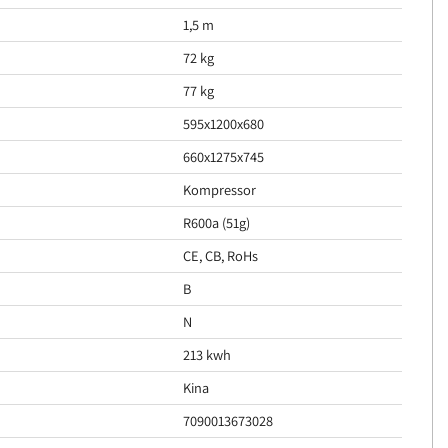
1,5 m
72 kg
77 kg
595x1200x680
660x1275x745
Kompressor
R600a (51g)
CE, CB, RoHs
B
N
213 kwh
Kina
7090013673028