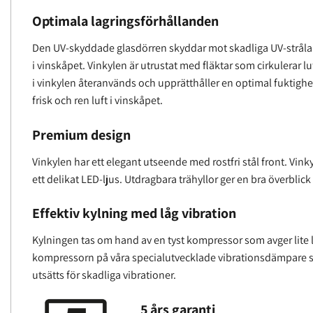
Optimala lagringsförhållanden
Den UV-skyddade glasdörren skyddar mot skadliga UV-strål
i vinskåpet. Vinkylen är utrustat med fläktar som cirkulerar l
i vinkylen återanvänds och upprätthåller en optimal fuktighet i
frisk och ren luft i vinskåpet.
Premium design
Vinkylen har ett elegant utseende med rostfri stål front. Vin
ett delikat LED-ljus. Utdragbara trähyllor ger en bra överblick
Effektiv kylning med låg vibration
Kylningen tas om hand av en tyst kompressor som avger lite lj
kompressorn på våra specialutvecklade vibrationsdämpare som
utsätts för skadliga vibrationer.
5 års garanti