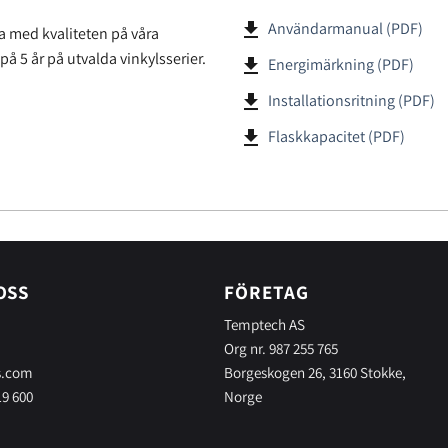
file_download
Användarmanual (PDF)
a med kvaliteten på våra
 på 5 år på utvalda vinkylsserier.
file_download
Energimärkning (PDF)
file_download
Installationsritning (PDF)
file_download
Flaskkapacitet (PDF)
OSS
FÖRETAG
Temptech AS
Org nr. 987 255 765
s.com
Borgeskogen 26, 3160 Stokke,
19 600
Norge