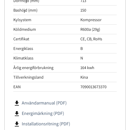
Dörrhöjd (mm)
713
Bashöjd (mm)
150
Kylsystem
Kompressor
Köldmedium
R600a (29g)
Certifikat
CE, CB, RoHs
Energiklass
B
Klimatklass
N
Årlig energiförbrukning
164 kwh
Tillverkningsland
Kina
EAN
7090013673370
file_download
Användarmanual (PDF)
file_download
Energimärkning (PDF)
file_download
Installationsritning (PDF)