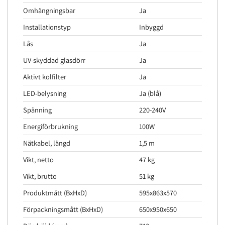
Omhängningsbar
Ja
Installationstyp
Inbyggd
Lås
Ja
UV-skyddad glasdörr
Ja
Aktivt kolfilter
Ja
LED-belysning
Ja (blå)
Spänning
220-240V
Energiförbrukning
100W
Nätkabel, längd
1,5 m
Vikt, netto
47 kg
Vikt, brutto
51 kg
Produktmått (BxHxD)
595x863x570
Förpackningsmått (BxHxD)
650x950x650