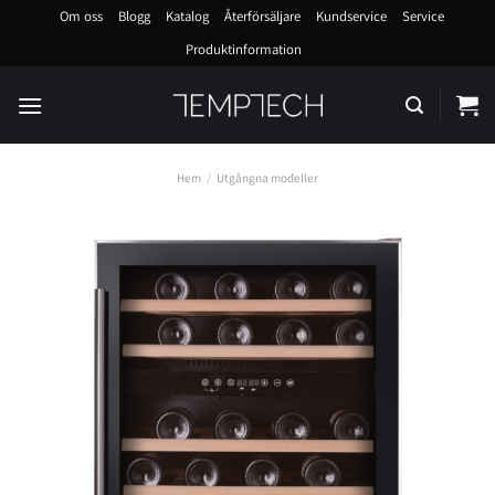
Skip
Om oss
Blogg
Katalog
Återförsäljare
Kundservice
Service
to
Produktinformation
content
Hem
/
Utgångna modeller