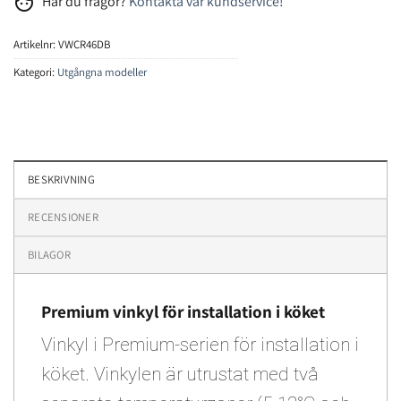
face
Har du frågor?
Kontakta vår kundservice!
Artikelnr:
VWCR46DB
Kategori:
Utgångna modeller
BESKRIVNING
RECENSIONER
BILAGOR
Premium vinkyl för installation i köket
Vinkyl i Premium-serien för installation i
köket. Vinkylen är utrustat med två