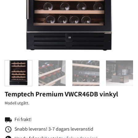
Temptech Premium VWCR46DB vinkyl
Modell utgått.
local_shipping
Fri frakt!
access_time
Snabb leverans! 3-7 dagars leveranstid