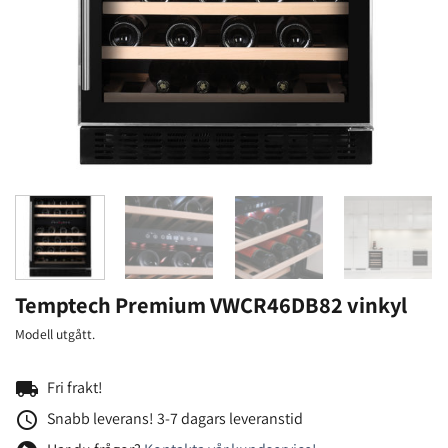
Temptech Premium VWCR46DB82 vinkyl
Modell utgått.
local_shipping
Fri frakt!
access_time
Snabb leverans! 3-7 dagars leveranstid