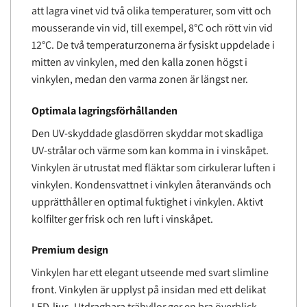
att lagra vinet vid två olika temperaturer, som vitt och
mousserande vin vid, till exempel, 8°C och rött vin vid
12°C. De två temperaturzonerna är fysiskt uppdelade i
mitten av vinkylen, med den kalla zonen högst i
vinkylen, medan den varma zonen är längst ner.
Optimala lagringsförhållanden
Den UV-skyddade glasdörren skyddar mot skadliga
UV-strålar och värme som kan komma in i vinskåpet.
Vinkylen är utrustat med fläktar som cirkulerar luften i
vinkylen. Kondensvattnet i vinkylen återanvänds och
upprätthåller en optimal fuktighet i vinkylen. Aktivt
kolfilter ger frisk och ren luft i vinskåpet.
Premium design
Vinkylen har ett elegant utseende med svart slimline
front. Vinkylen är upplyst på insidan med ett delikat
LED-ljus. Utdragbara trähyllor ger en bra överblick