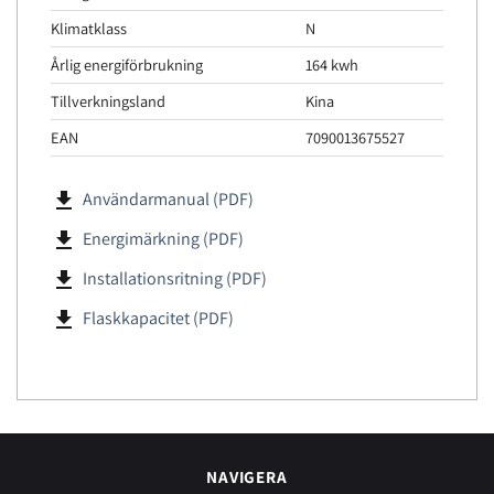
Klimatklass
N
Årlig energiförbrukning
164 kwh
Tillverkningsland
Kina
EAN
7090013675527
file_download
Användarmanual (PDF)
file_download
Energimärkning (PDF)
file_download
Installationsritning (PDF)
file_download
Flaskkapacitet (PDF)
NAVIGERA