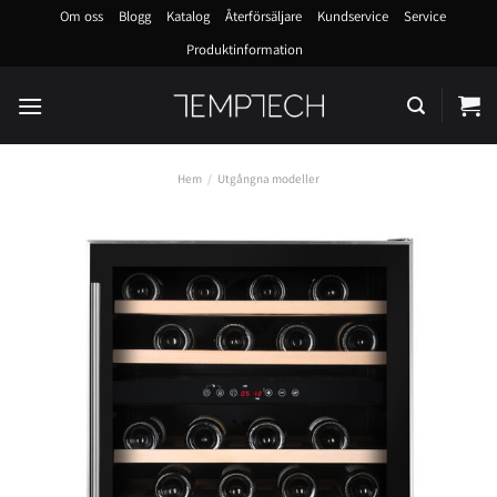
Skip
Om oss
Blogg
Katalog
Återförsäljare
Kundservice
Service
to
Produktinformation
content
Hem
/
Utgångna modeller