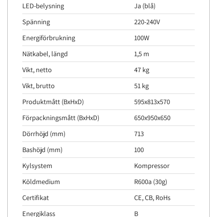
LED-belysning
Ja (blå)
Spänning
220-240V
Energiförbrukning
100W
Nätkabel, längd
1,5 m
Vikt, netto
47 kg
Vikt, brutto
51 kg
Produktmått (BxHxD)
595x813x570
Förpackningsmått (BxHxD)
650x950x650
Dörrhöjd (mm)
713
Bashöjd (mm)
100
Kylsystem
Kompressor
Köldmedium
R600a (30g)
Certifikat
CE, CB, RoHs
Energiklass
B