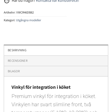
face
Har du frågor?
Kontakta vår kundservice!
Artikelnr:
VWCR46DB82
Kategori:
Utgångna modeller
BESKRIVNING
RECENSIONER
BILAGOR
Vinkyl för integration i köket
Premium vinkyl för integration i köket.
Vinkylen har svart slimline front, två