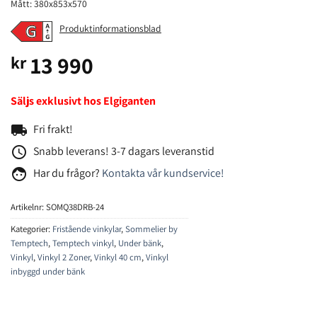
Mått: 380x853x570
Produktinformationsblad
13 990
kr
Säljs exklusivt hos Elgiganten
local_shipping
Fri frakt!
access_time
Snabb leverans! 3-7 dagars leveranstid
face
Har du frågor?
Kontakta vår kundservice!
Artikelnr:
SOMQ38DRB-24
Kategorier:
Fristående vinkylar
,
Sommelier by
Temptech
,
Temptech vinkyl
,
Under bänk
,
Vinkyl
,
Vinkyl 2 Zoner
,
Vinkyl 40 cm
,
Vinkyl
inbyggd under bänk