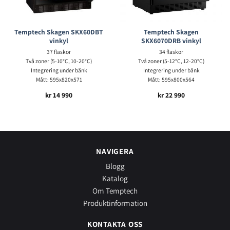
Temptech Skagen SKX60DBT
Temptech Skagen
vinkyl
SKX6070DRB vinkyl
37 flaskor
34 flaskor
Två zoner (5-10°C, 10-20°C)
Två zoner (5-12°C, 12-20°C)
Integrering under bänk
Integrering under bänk
Mått: 595x820x571
Mått: 595x800x564
kr
14 990
kr
22 990
NAVIGERA
Blogg
Katalog
Om Temptech
Produktinformation
KONTAKTA OSS