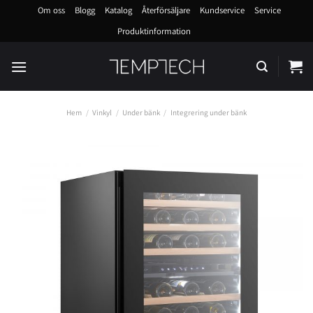
Skip
Om oss
Blogg
Katalog
Återförsäljare
Kundservice
Service
to
Produktinformation
content
Hem
/
Vinkyl
/
Under bänk
/
Integrering under bänk