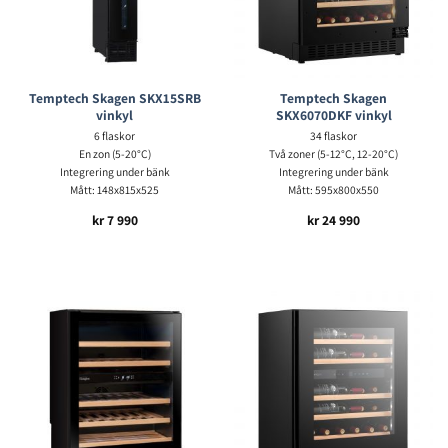
Temptech Skagen SKX15SRB
Temptech Skagen
vinkyl
SKX6070DKF vinkyl
6 flaskor
34 flaskor
En zon (5-20°C)
Två zoner (5-12°C, 12-20°C)
Integrering under bänk
Integrering under bänk
Mått: 148x815x525
Mått: 595x800x550
kr
7 990
kr
24 990