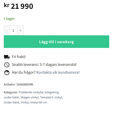
21 990
kr
I lager
Temptech Skagen SKX6080DRB vinkyl mängd
Lägg till i varukorg
local_shipping
Fri frakt!
access_time
Snabb leverans! 3-7 dagars leveranstid
face
Har du frågor?
Kontakta vår kundservice!
Artikelnr:
SKX6080DRB
Kategorier:
Fristående vinkylar
,
Integrering
under bänk
,
Skagen vinkyl
,
Temptech vinkyl
,
Under bänk
,
Vinkyl
,
Vinkyl 60 cm