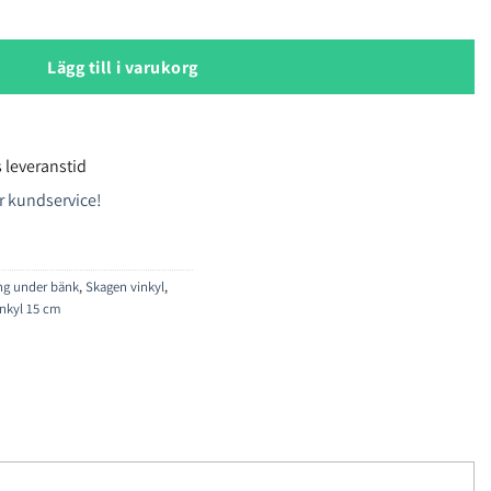
kyl mängd
Lägg till i varukorg
 leveranstid
r kundservice!
ing under bänk
,
Skagen vinkyl
,
inkyl 15 cm