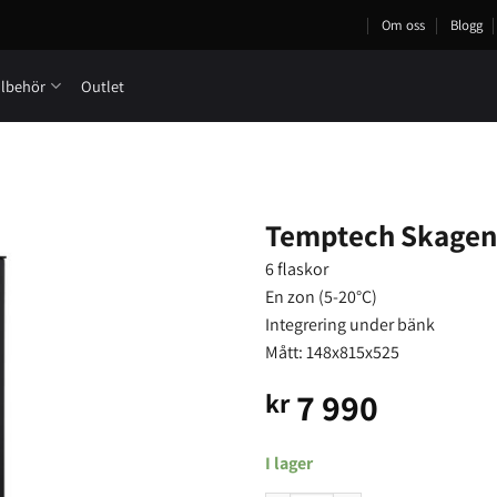
Om oss
Blogg
llbehör
Outlet
Temptech Skagen
6 flaskor
En zon (5-20°C)
Integrering under bänk
Mått: 148x815x525
7 990
kr
I lager