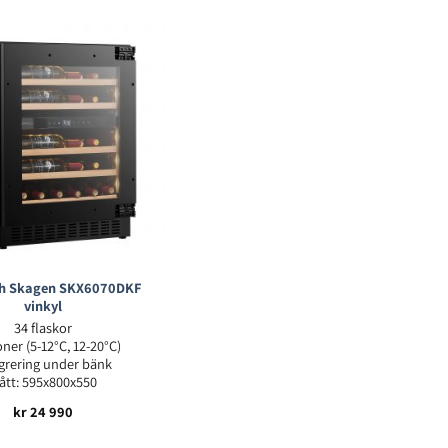
h Skagen SKX6070DKF
vinkyl
34 flaskor
ner (5-12°C, 12-20°C)
grering under bänk
ått: 595x800x550
kr
24 990