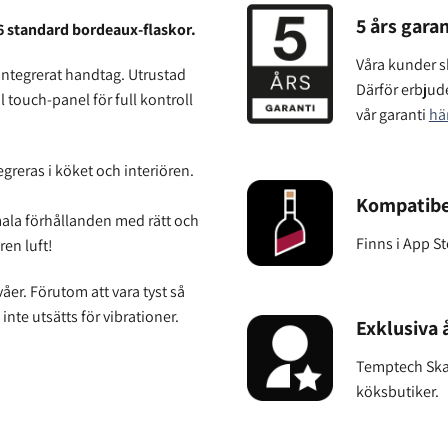
5 års garan
6 standard bordeaux-flaskor.
Våra kunder sk
integrerat handtag. Utrustad
Därför erbjude
 touch-panel för full kontroll
vår garanti
hä
reras i köket och interiören.
Kompatibe
imala förhållanden med rätt och
Finns i App S
ren luft!
åer. Förutom att vara tyst så
inte utsätts för vibrationer.
Exklusiva 
Temptech Ska
köksbutiker.