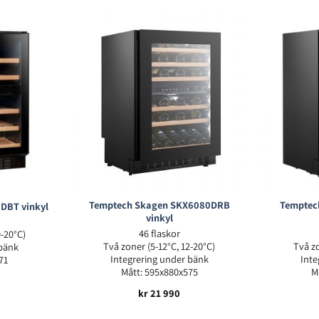
Temptech Skagen SKX6080DRB
Temptec
DBT vinkyl
vinkyl
46 flaskor
0-20°C)
Två zoner (5-12°C, 12-20°C)
Två zo
 bänk
Integrering under bänk
Inte
71
Mått: 595x880x575
M
kr
21 990