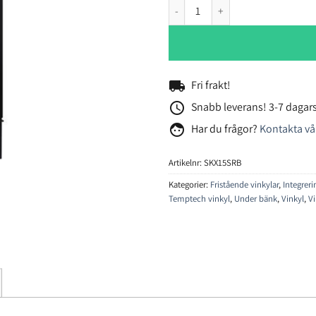
Temptech Skagen SKX15SRB vin
local_shipping
Fri frakt!
access_time
Snabb leverans! 3-7 dagars
face
Har du frågor?
Kontakta vå
Artikelnr:
SKX15SRB
Kategorier:
Fristående vinkylar
,
Integrer
Temptech vinkyl
,
Under bänk
,
Vinkyl
,
V