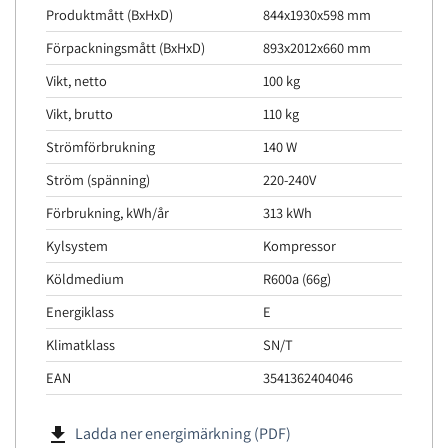
Produktmått (BxHxD)
844x1930x598 mm
Förpackningsmått (BxHxD)
893x2012x660 mm
Vikt, netto
100 kg
Vikt, brutto
110 kg
Strömförbrukning
140 W
Ström (spänning)
220-240V
Förbrukning, kWh/år
313 kWh
Kylsystem
Kompressor
Köldmedium
R600a (66g)
Energiklass
E
Klimatklass
SN/T
EAN
3541362404046
file_download
Ladda ner energimärkning (PDF)