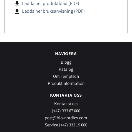
file_download
Ladda ner produktblad (PDF)
file_download
Ladda ner bruksanvisning (PDF)
NAVIGERA
Blogg
Katalog
Om Temptech
Produktinformation
KONTAKTA OSS
Kontakta oss
(+47) 333 67 000
post@frio-nordics.com
Service (+47) 333 19 600