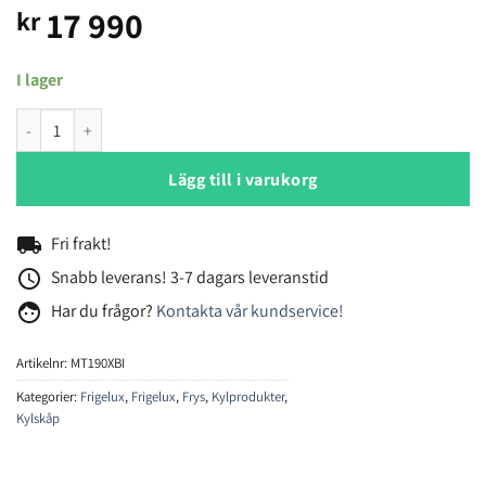
17 990
kr
I lager
Frigelux MT190XBI kylskåp mängd
Lägg till i varukorg
local_shipping
Fri frakt!
access_time
Snabb leverans! 3-7 dagars leveranstid
face
Har du frågor?
Kontakta vår kundservice!
Artikelnr:
MT190XBI
Kategorier:
Frigelux
,
Frigelux
,
Frys
,
Kylprodukter
,
Kylskåp