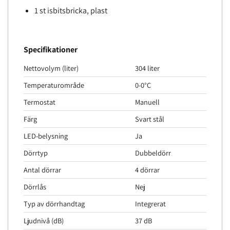
1 st isbitsbricka, plast
Specifikationer
Nettovolym (liter)
304 liter
Temperaturområde
0-0°C
Termostat
Manuell
Färg
Svart stål
LED-belysning
Ja
Dörrtyp
Dubbeldörr
Antal dörrar
4 dörrar
Dörrlås
Nej
Typ av dörrhandtag
Integrerat
Ljudnivå (dB)
37 dB