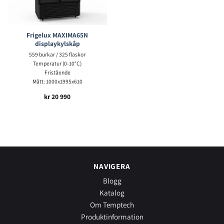
Frigelux MAXIMA65N
displaykylskåp
559 burkar / 325 flaskor
Temperatur (0-10°C)
Fristående
Mått: 1000x1995x610
kr
20 990
NAVIGERA
Blogg
Katalog
Om Temptech
Produktinformation