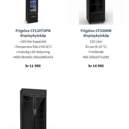
Frigelux CF120TOPN
Frigelux CF338MN
displaykylskåp
displaykylskåp
• 105 liter kapacitet
325 Liter
• Temperatur från 2 till 10°C
Én zon (0-10 °C)
• Invändig LED-belysning
Fristående
• Mått (BxHxD): 360x1880x422
Mål: 600x1972x580
kr
11 990
kr
14 990