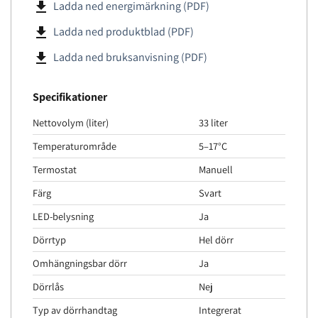
file_download
Ladda ned energimärkning (PDF)
file_download
Ladda ned produktblad (PDF)
file_download
Ladda ned bruksanvisning (PDF)
Specifikationer
Nettovolym (liter)
33 liter
Temperaturområde
5–17°C
Termostat
Manuell
Färg
Svart
LED-belysning
Ja
Dörrtyp
Hel dörr
Omhängningsbar dörr
Ja
Dörrlås
Nej
Typ av dörrhandtag
Integrerat