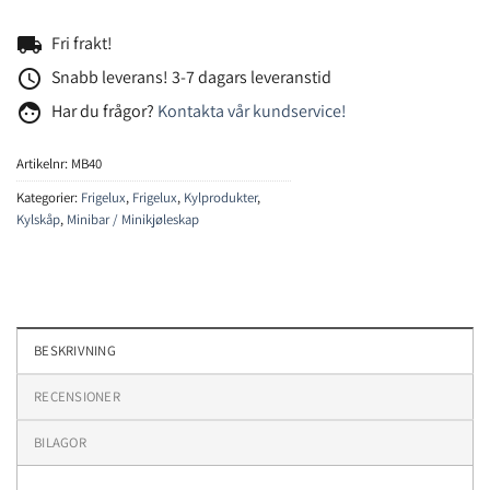
local_shipping
Fri frakt!
access_time
Snabb leverans! 3-7 dagars leveranstid
face
Har du frågor?
Kontakta vår kundservice!
Artikelnr:
MB40
Kategorier:
Frigelux
,
Frigelux
,
Kylprodukter
,
Kylskåp
,
Minibar / Minikjøleskap
BESKRIVNING
RECENSIONER
BILAGOR