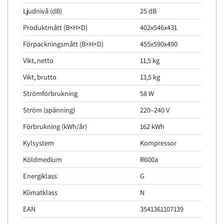
Ljudnivå (dB)
25 dB
Produktmått (B×H×D)
402x546x431
Förpackningsmått (B×H×D)
455x590x490
Vikt, netto
11,5 kg
Vikt, brutto
13,5 kg
Strömförbrukning
58 W
Ström (spänning)
220–240 V
Förbrukning (kWh/år)
162 kWh
Kylsystem
Kompressor
Köldmedium
R600a
Energiklass
G
Klimatklass
N
EAN
3541361107139