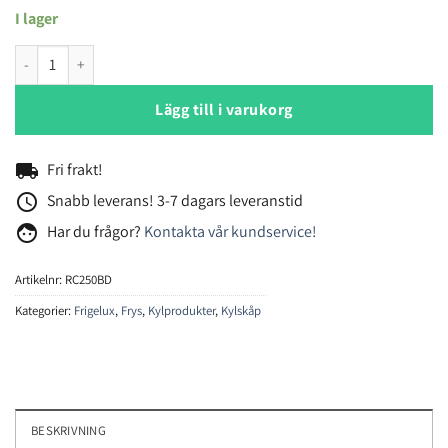
I lager
Frigelux RC250BD kombiskåp mängd
Lägg till i varukorg
local_shipping
Fri frakt!
access_time
Snabb leverans! 3-7 dagars leveranstid
face
Har du frågor?
Kontakta vår kundservice!
Artikelnr:
RC250BD
Kategorier:
Frigelux
,
Frys
,
Kylprodukter
,
Kylskåp
BESKRIVNING