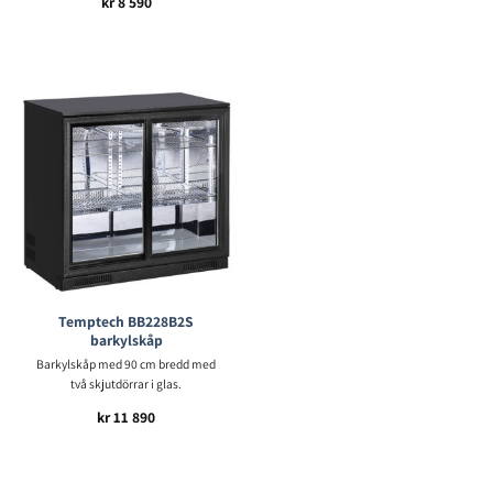
kr
8 590
Temptech BB228B2S
barkylskåp
Barkylskåp med 90 cm bredd med
två skjutdörrar i glas.
kr
11 890