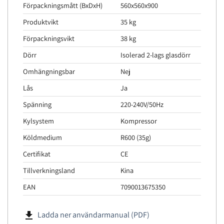
Förpackningsmått (BxDxH)
560x560x900
Produktvikt
35 kg
Förpackningsvikt
38 kg
Dörr
Isolerad 2-lags glasdörr
Omhängningsbar
Nej
Lås
Ja
Spänning
220-240V/50Hz
Kylsystem
Kompressor
Köldmedium
R600 (35g)
Certifikat
CE
Tillverkningsland
Kina
EAN
7090013675350
file_download
Ladda ner användarmanual (PDF)