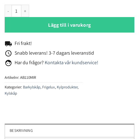
Frigelux AB110MIR barkylskåp mängd
Lägg till i varukorg
local_shipping
Fri frakt!
access_time
Snabb leverans! 3-7 dagars leveranstid
face
Har du frågor?
Kontakta vår kundservice!
Artikelnr:
AB110MIR
Kategorier:
Barkylskåp
,
Frigelux
,
Kylprodukter
,
Kylskåp
BESKRIVNING