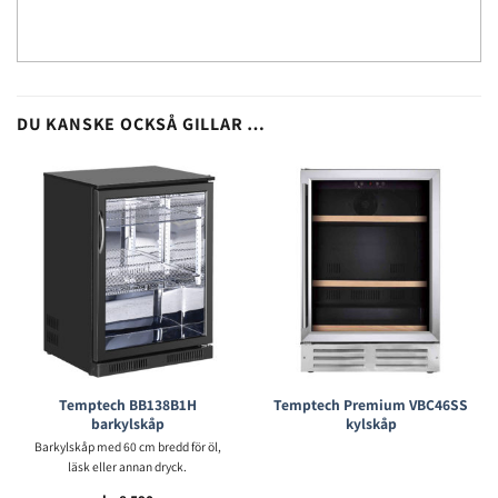
DU KANSKE OCKSÅ GILLAR …
Temptech BB138B1H
Temptech Premium VBC46SS
barkylskåp
kylskåp
Barkylskåp med 60 cm bredd för öl,
läsk eller annan dryck.