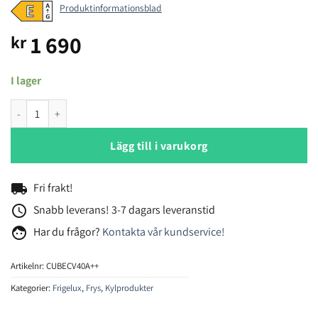
Produktinformationsblad
1 690
kr
I lager
Frigelux CUBECV40A++ frys mängd
Lägg till i varukorg
local_shipping
Fri frakt!
access_time
Snabb leverans! 3-7 dagars leveranstid
face
Har du frågor?
Kontakta vår kundservice!
Artikelnr:
CUBECV40A++
Kategorier:
Frigelux
,
Frys
,
Kylprodukter