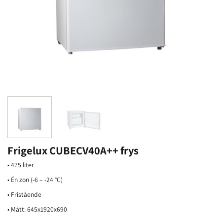
Frigelux CUBECV40A++ frys
• 475 liter
• Én zon (-6 – -24 °C)
• Fristående
• Mått: 645x1920x690