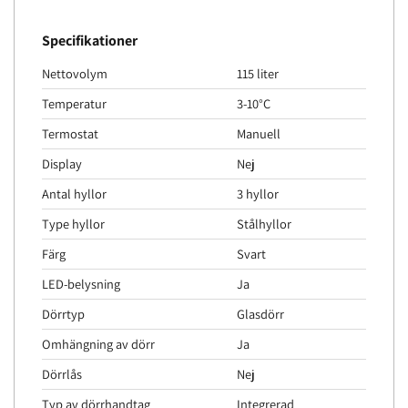
Specifikationer
Nettovolym
115 liter
Temperatur
3-10°C
Termostat
Manuell
Display
Nej
Antal hyllor
3 hyllor
Type hyllor
Stålhyllor
Färg
Svart
LED-belysning
Ja
Dörrtyp
Glasdörr
Omhängning av dörr
Ja
Dörrlås
Nej
Typ av dörrhandtag
Integrerad