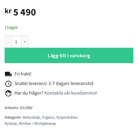
5 490
kr
I lager
Frigelux D115NV kylskåp mängd
Lägg till i varukorg
local_shipping
Fri frakt!
access_time
Snabb leverans! 3-7 dagars leveranstid
face
Har du frågor?
Kontakta vår kundservice!
Artikelnr:
D115NV
Kategorier:
Barkylskåp
,
Frigelux
,
Kylprodukter
,
Kylskåp
,
Minibar / Minikjøleskap