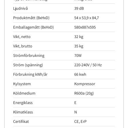
Ljudnivå
39 dB
Produktmått (BxHxD)
54 x 53,9 x 84,7
Emballagemått (BxHxD)
580x887x595
Vikt, netto
32 kg
Vikt, brutto
35 kg
Strömförbrukning
70W
Ström (spänning)
220-240V / 50 Hz
Förbrukning kWh/år
66 kwh
Kylsystem
Kompressor
Köldmedium
R600a (20g)
Energiklass
E
Klimatklass
N
Certifikat
CE, ErP