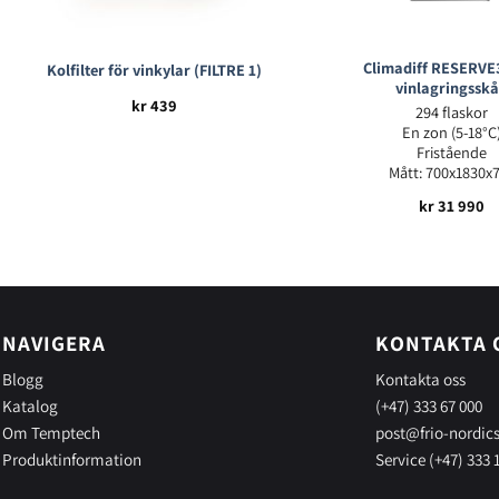
Climadiff RESERV
Kolfilter för vinkylar (FILTRE 1)
vinlagringssk
kr
439
294 flaskor
En zon (5-18°C
Fristående
Mått: 700x1830x
kr
31 990
NAVIGERA
KONTAKTA 
Blogg
Kontakta oss
Katalog
(+47) 333 67 000
Om Temptech
post@frio-nordic
Produktinformation
Service (+47) 333 