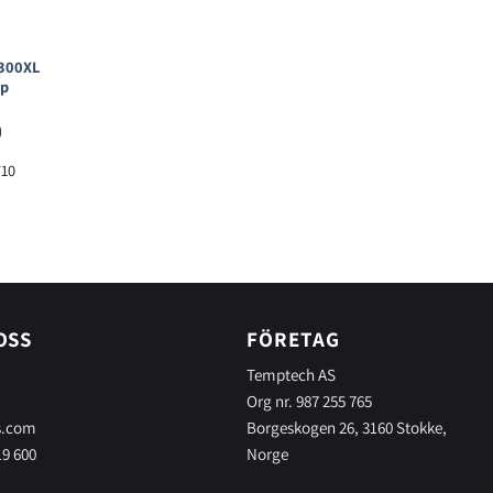
E300XL
åp
)
710
OSS
FÖRETAG
Temptech AS
Org nr. 987 255 765
s.com
Borgeskogen 26, 3160 Stokke,
19 600
Norge