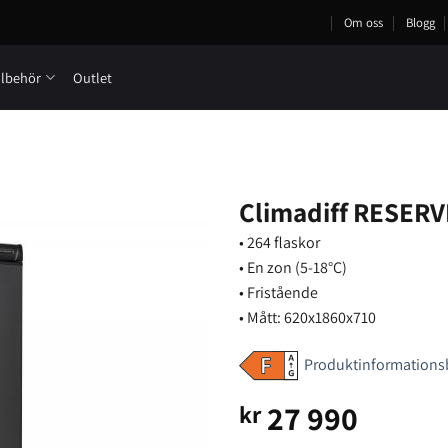
Om oss
Blogg
llbehör
Outlet
Climadiff RESERV
• 264 flaskor
• En zon (5-18°C)
• Fristående
• Mått: 620x1860x710
Produktinformations
27 990
kr