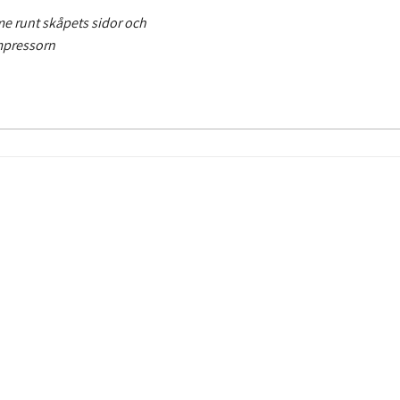
me runt skåpets sidor och
ompressorn