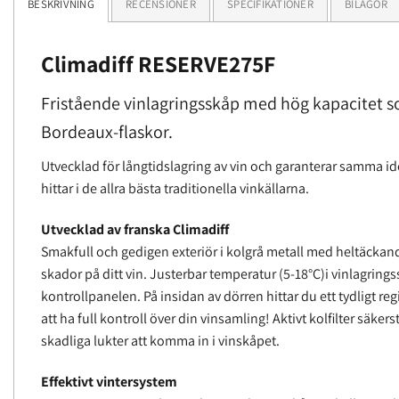
BESKRIVNING
RECENSIONER
SPECIFIKATIONER
BILAGOR
Climadiff RESERVE275F
Fristående vinlagringsskåp med hög kapacitet s
Bordeaux-flaskor.
Utvecklad för långtidslagring av vin och garanterar samma i
hittar i de allra bästa traditionella vinkällarna.
Utvecklad av franska Climadiff
Smakfull och gedigen exteriör i kolgrå metall med heltäckan
skador på ditt vin. Justerbar temperatur (5-18°C)i vinlagring
kontrollpanelen. På insidan av dörren hittar du ett tydligt r
att ha full kontroll över din vinsamling! Aktivt kolfilter säkers
skadliga lukter att komma in i vinskåpet.
Effektivt vintersystem