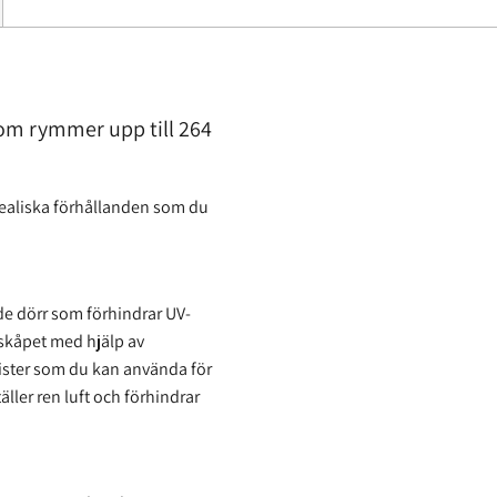
om rymmer upp till 264
dealiska förhållanden som du
de dörr som förhindrar UV-
sskåpet med hjälp av
egister som du kan använda för
täller ren luft och förhindrar