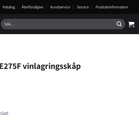
Katalog
Återförsäljare
Kundservice
Service
Produktinformation
Sök
efter:
E275F vinlagringsskåp
blad