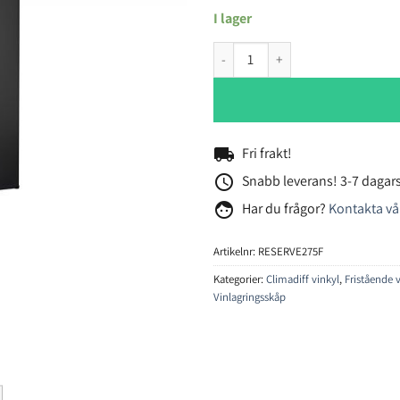
I lager
Climadiff RESERVE275F vinlagri
local_shipping
Fri frakt!
access_time
Snabb leverans! 3-7 dagars
face
Har du frågor?
Kontakta vå
Artikelnr:
RESERVE275F
Kategorier:
Climadiff vinkyl
,
Fristående v
Vinlagringsskåp