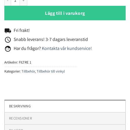
Lägg till i varukorg
local_shipping
Fri frakt!
access_time
Snabb leverans! 3-7 dagars leveranstid
face
Har du frågor?
Kontakta vår kundservice!
Artikelnr:
FILTRE 1
Kategorier:
Tillbehör
,
Tillbehör till vinkyl
BESKRIVNING
RECENSIONER