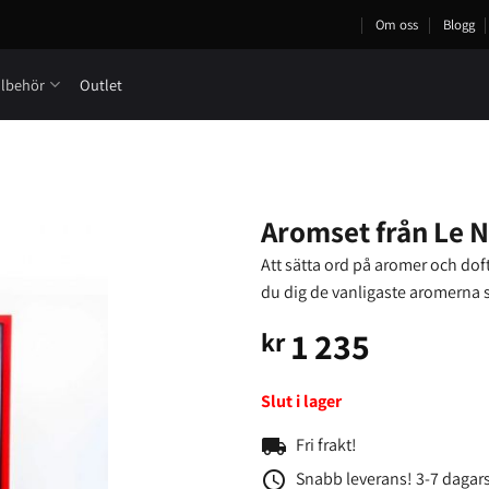
Om oss
Blogg
llbehör
Outlet
Aromset från Le Ne
Att sätta ord på aromer och doft
du dig de vanligaste aromerna 
1 235
kr
Slut i lager
local_shipping
Fri frakt!
access_time
Snabb leverans! 3-7 dagars