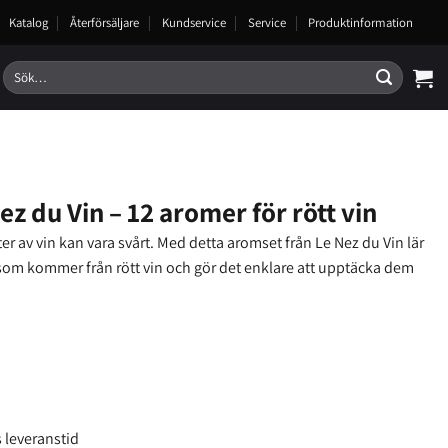
Katalog
Återförsäljare
Kundservice
Service
Produktinformation
Sök
efter:
z du Vin – 12 aromer för rött vin
er av vin kan vara svårt. Med detta aromset från Le Nez du Vin lär
som kommer från rött vin och gör det enklare att upptäcka dem
 leveranstid