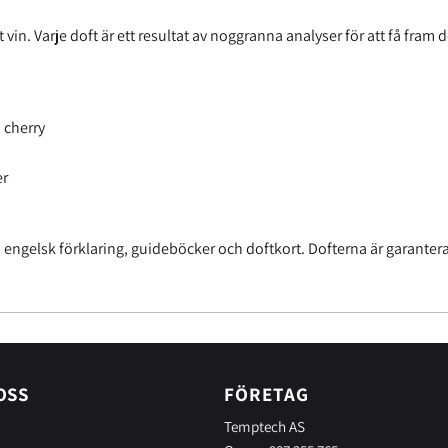
tt vin. Varje doft är ett resultat av noggranna analyser för att få fr
 cherry
er
ngelsk förklaring, guideböcker och doftkort. Dofterna är garanterade
OSS
FÖRETAG
Temptech AS