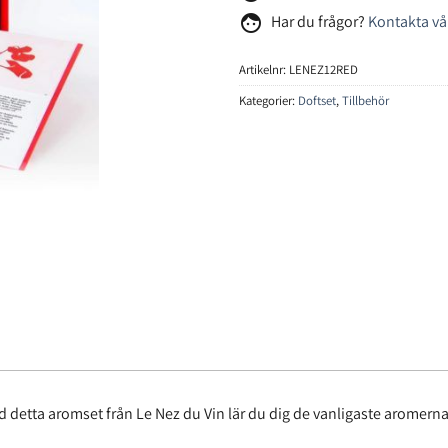
face
Har du frågor?
Kontakta vå
Artikelnr:
LENEZ12RED
Kategorier:
Doftset
,
Tillbehör
d detta aromset från Le Nez du Vin lär du dig de vanligaste aromerna i r