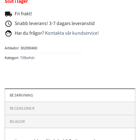
Slut i lager
local_shipping
Fri frakt!
access_time
Snabb leverans! 3-7 dagars leveranstid
face
Har du frågor?
Kontakta vår kundservice!
Artikelnr:
302090400
Kategori:
Tillbehör
BESKRIVNING
RECENSIONER
BILAGOR