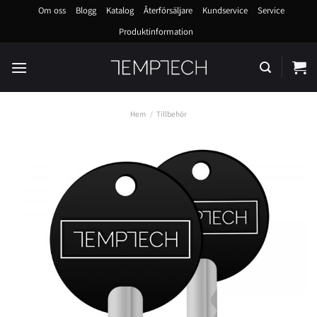
Skip
Om oss
Blogg
Katalog
Återförsäljare
Kundservice
Service
to
Produktinformation
content
Hem
/
Tillbehör