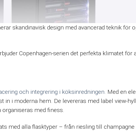
nerar skandinavisk design med avancerad teknik för o
erbjuder Copenhagen-serien det perfekta klimatet för a
acering och integrering i köksinredningen.
Med en ele
mlöst in i moderna hem. De levereras med label view-hyl
ch organiseras med finess.
ats med alla flasktyper – från riesling till champagne