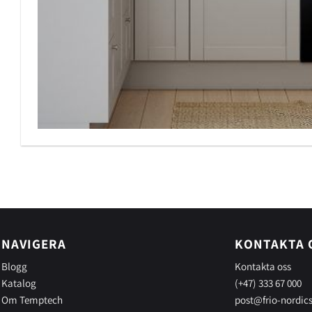
NAVIGERA
KONTAKTA 
Blogg
Kontakta oss
Katalog
(+47) 333 67 000
Om Temptech
post@frio-nordic