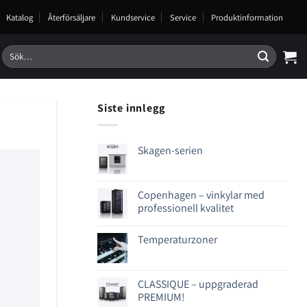
Katalog
Återförsäljare
Kundservice
Service
Produktinformation
Sök
efter:
Siste innlegg
Skagen-serien
Copenhagen – vinkylar med
professionell kvalitet
Temperaturzoner
CLASSIQUE – uppgraderad
PREMIUM!