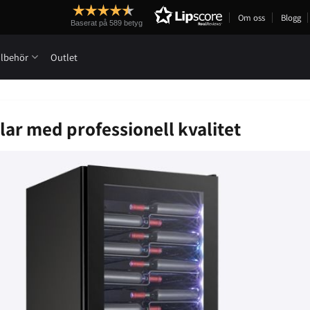
Om oss
Blogg
Baserat på 589 betyg
llbehör
Outlet
ar med professionell kvalitet