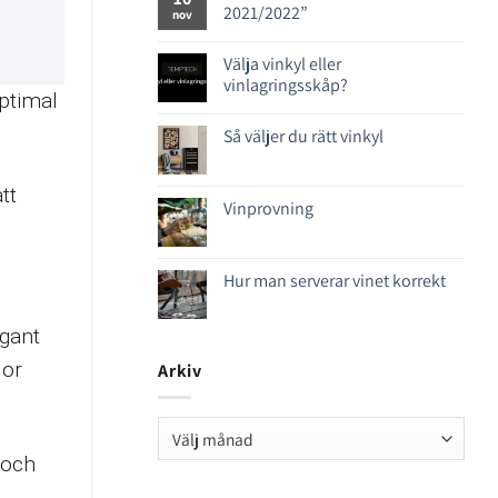
2021/2022”
nov
Välja vinkyl eller
vinlagringsskåp?
ptimal
Så väljer du rätt vinkyl
tt
Vinprovning
Hur man serverar vinet korrekt
gant
lor
Arkiv
Arkiv
 och