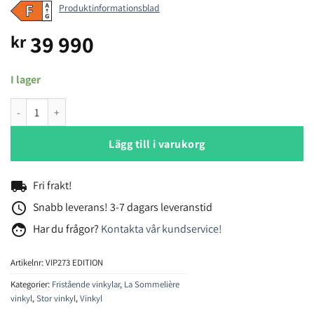
Produktinformationsblad
39 990
kr
I lager
La Sommelière VIP273 EDITION vinkyl mängd
Lägg till i varukorg
local_shipping
Fri frakt!
access_time
Snabb leverans! 3-7 dagars leveranstid
face
Har du frågor?
Kontakta vår kundservice!
Artikelnr:
VIP273 EDITION
Kategorier:
Fristående vinkylar
,
La Sommelière
vinkyl
,
Stor vinkyl
,
Vinkyl