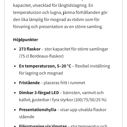
kapacitet, utvecklad för långtidslagring. En
temperaturzon och lugna, jämna förhållanden gör
den lika lämplig för mognad av rödvin som för
förvaring och presentation av en större samling.
Höjdpunkter
273 flaskor
– stor kapacitet för större samlingar
(75 cl Bordeaux-flaskor)
En temperaturzon, 5–20 °C
– flexibel inställning
för lagring och mognad
Fristående
– placeras fritt i rummet
Dimbar 3-färgad LED
– bärnsten, varmvit och
kallvit, justerbar i fyra styrkor (100/75/50/25 %)
Presentationshylla
– visar upp utvalda flaskor
stående
Fjärrstyrning via Vinotag
– styr temperatur och