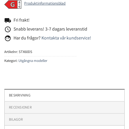
Produktinformationsblad
local_shipping
Fri frakt!
access_time
Snabb leverans! 3-7 dagars leveranstid
face
Har du frågor?
Kontakta vår kundservice!
Artikelnr:
STX60DS
Kategori:
Utgångna modeller
BESKRIVNING
RECENSIONER
BILAGOR