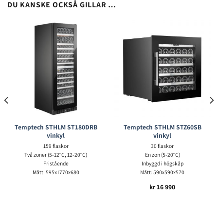
DU KANSKE OCKSÅ GILLAR …
Temptech STHLM ST180DRB
Temptech STHLM STZ60SB
vinkyl
vinkyl
159 flaskor
30 flaskor
Två zoner (5-12°C, 12-20°C)
En zon (5-20°C)
Fristående
Inbyggd i högskåp
Mått: 595x1770x680
Mått: 590x590x570
kr
16 990