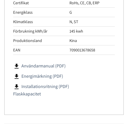
Certifikat
RoHs, CE, CB, ERP
Energiklass
G
Klimatklass
N, ST
Förbrukning kWh/år
145 kwh
Produktionsland
Kina
EAN
7090013678658
file_download
Användarmanual (PDF)
file_download
Energimärkning (PDF)
file_download
Installationsritning (PDF)
Flaskkapacitet