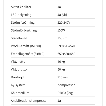
Aktivt kolfilter
Ja
LED-belysning
Ja (vit)
Ström (spänning)
220-240V
Strömförbrukning
100W
Sladdlängd
150 cm
Produktmått (BxHxD)
595x813x570
Emballagemått (BxHxD)
650x880x650
Vikt, netto
46 kg
Vikt, brutto
50 kg
Dörrhöjd
715 mm
Kylsystem
Kompressor
Köldmedium
R600a (29g)
Antivibrationskompressor
Ja