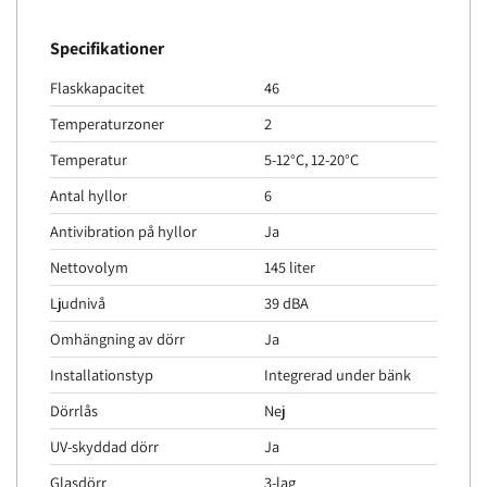
Specifikationer
Flaskkapacitet
46
Temperaturzoner
2
Temperatur
5-12°C, 12-20°C
Antal hyllor
6
Antivibration på hyllor
Ja
Nettovolym
145 liter
Ljudnivå
39 dBA
Omhängning av dörr
Ja
Installationstyp
Integrerad under bänk
Dörrlås
Nej
UV-skyddad dörr
Ja
Glasdörr
3-lag