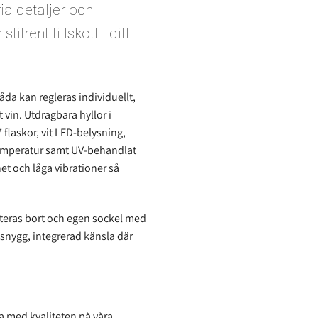
ia detaljer och
tilrent tillskott i ditt
da kan regleras individuellt,
t vin. Utdragbara hyllor i
 flaskor, vit LED-belysning,
 temperatur samt UV-behandlat
het och låga vibrationer så
nteras bort och egen sockel med
n snygg, integrerad känsla där
a med kvaliteten på våra