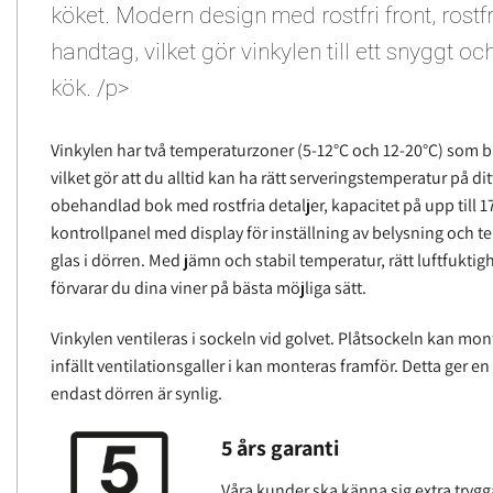
köket. Modern design med rostfri front, rostfr
handtag, vilket gör vinkylen till ett snyggt och s
kök. /p>
Vinkylen har två temperaturzoner (5-12°C och 12-20°C) som bå
vilket gör att du alltid kan ha rätt serveringstemperatur på dit
obehandlad bok med rostfria detaljer, kapacitet på upp till 17
kontrollpanel med display för inställning av belysning och
glas i dörren. Med jämn och stabil temperatur, rätt luftfuktig
förvarar du dina viner på bästa möjliga sätt.
Vinkylen ventileras i sockeln vid golvet. Plåtsockeln kan mo
infällt ventilationsgaller i kan monteras framför. Detta ger e
endast dörren är synlig.
5 års garanti
Våra kunder ska känna sig extra trygg