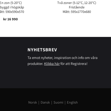
En zon (5-20°C)
Två zoner (5-12°C, 12-20°C)
nbyggd i högskåp
Fristående
ått: 590x590x570
Mått: 595x1770x680
kr
16 990
NYHETSBREV
Ta emot nyheter, inspiration och info om våra
produkter.
Klikka här
för att Registrera!
Norsk
|
Dansk
|
Suomi
|
English