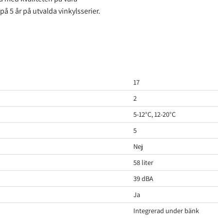
 på 5 år på utvalda vinkylsserier.
17
2
5-12°C, 12-20°C
5
Nej
58 liter
39 dBA
Ja
Integrerad under bänk