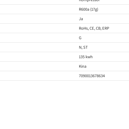
R600a (17g)
Ja
RoHs, CE, CB, ERP
G
N, ST
135 kwh
Kina
7090013678634