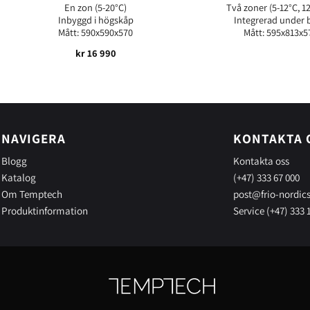
En zon (5-20°C)
Två zoner (5-12°C, 1
Inbyggd i högskåp
Integrerad under 
Mått: 590x590x570
Mått: 595x813x5
kr
16 990
NAVIGERA
KONTAKTA 
Blogg
Kontakta oss
Katalog
(+47) 333 67 000
Om Temptech
post@frio-nordic
Produktinformation
Service (+47) 333 