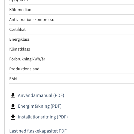
Köldmedium
Antivibrationskompressor
Certifikat
Energiklass
Klimatklass
Förbrukning kWh/år
Produktionsland
EAN
file_download
Användarmanual (PDF)
file_download
Energimärkning (PDF)
file_download
Installationsritning (PDF)
Last ned flaskekapasitet PDF