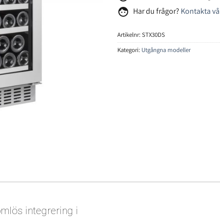
face
Har du frågor?
Kontakta vå
Artikelnr:
STX30DS
Kategori:
Utgångna modeller
mlös integrering i