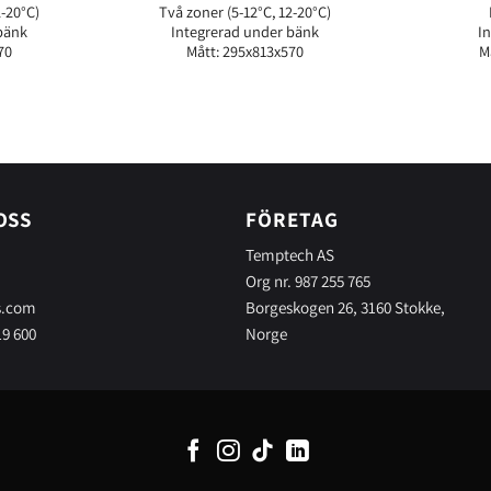
2-20°C)
Två zoner (5-12°C, 12-20°C)
bänk
Integrerad under bänk
I
70
Mått: 295x813x570
M
OSS
FÖRETAG
Temptech AS
Org nr. 987 255 765
s.com
Borgeskogen 26, 3160 Stokke,
19 600
Norge