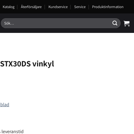
Katalog
Återförsäljare
Kundservice
Service
Produktinformation
Sök
efter:
STX30DS vinkyl
sblad
 leveranstid