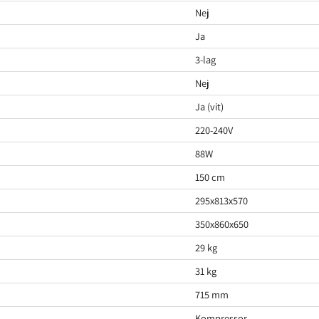
Nej
Ja
3-lag
Nej
Ja (vit)
220-240V
88W
150 cm
295x813x570
350x860x650
29 kg
31 kg
715 mm
Kompressor