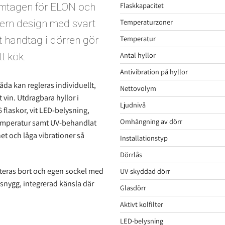
Flaskkapacitet
ramtagen för ELON och
Temperaturzoner
dern design med svart
Temperatur
llt handtag i dörren gör
Antal hyllor
tt kök.
Antivibration på hyllor
da kan regleras individuellt,
Nettovolym
t vin. Utdragbara hyllor i
Ljudnivå
 flaskor, vit LED-belysning,
Omhängning av dörr
 temperatur samt UV-behandlat
het och låga vibrationer så
Installationstyp
Dörrlås
nteras bort och egen sockel med
UV-skyddad dörr
n snygg, integrerad känsla där
Glasdörr
Aktivt kolfilter
LED-belysning