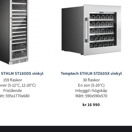
 STHLM ST180DS vinkyl
Temptech STHLM STZ60SX vinkyl
159 flaskor
30 flaskor
ner (5-12°C, 12-20°C)
En zon (5-20°C)
Fristående
Inbyggd i högskåp
tt: 595x1770x680
Mått: 590x590x570
kr
16 990