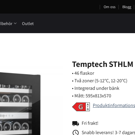
Om oss
Blogg
llbehör
Outlet
Temptech STHLM 
• 46 flaskor
• Två zoner (5-12°C, 12-20°C)
• Integrerad under bänk
• Mått: 595x813x570
Produktinformation
local_shipping
Fri frakt!
access_time
Snabb leverans! 3-7 dagars