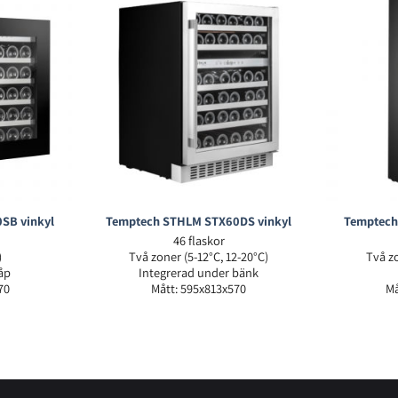
SB vinkyl
Temptech STHLM STX60DS vinkyl
Temptech
46 flaskor
)
Två zoner (5-12°C, 12-20°C)
Två zo
åp
Integrerad under bänk
70
Mått: 595x813x570
Må