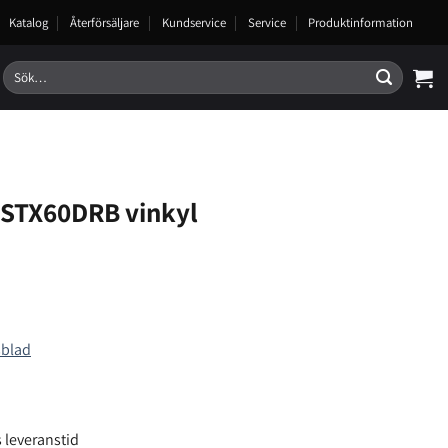
Katalog
Återförsäljare
Kundservice
Service
Produktinformation
Sök
efter:
STX60DRB vinkyl
sblad
 leveranstid