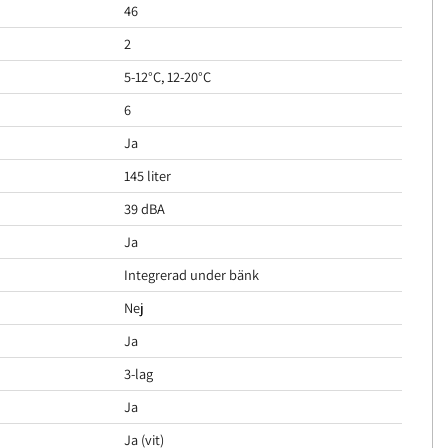
46
2
5-12°C, 12-20°C
6
Ja
145 liter
39 dBA
Ja
Integrerad under bänk
Nej
Ja
3-lag
Ja
Ja (vit)