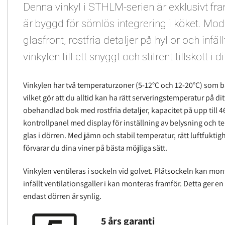
Denna vinkyl i STHLM-serien är exklusivt f
är byggd för sömlös integrering i köket. Mo
glasfront, rostfria detaljer på hyllor och infä
vinkylen till ett snyggt och stilrent tillskott i di
Vinkylen har två temperaturzoner (5-12°C och 12-20°C) som bå
vilket gör att du alltid kan ha rätt serveringstemperatur på dit
obehandlad bok med rostfria detaljer, kapacitet på upp till 46
kontrollpanel med display för inställning av belysning och
glas i dörren. Med jämn och stabil temperatur, rätt luftfuktig
förvarar du dina viner på bästa möjliga sätt.
Vinkylen ventileras i sockeln vid golvet. Plåtsockeln kan mo
infällt ventilationsgaller i kan monteras framför. Detta ger e
endast dörren är synlig.
5 års garanti