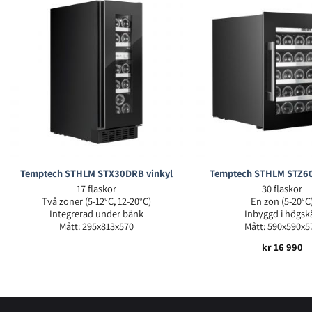
Temptech STHLM STX30DRB vinkyl
Temptech STHLM STZ60
17 flaskor
30 flaskor
Två zoner (5-12°C, 12-20°C)
En zon (5-20°C
Integrerad under bänk
Inbyggd i högsk
Mått: 295x813x570
Mått: 590x590x5
kr
16 990