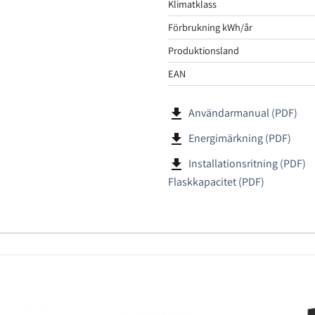
Klimatklass
Förbrukning kWh/år
Produktionsland
EAN
file_download
Användarmanual (PDF)
file_download
Energimärkning (PDF)
file_download
Installationsritning (PDF)
Flaskkapacitet (PDF)