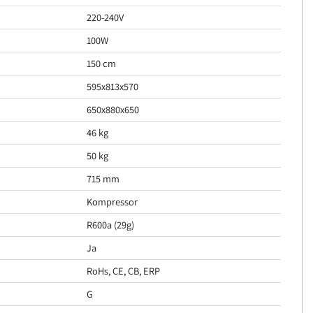
220-240V
100W
150 cm
595x813x570
650x880x650
46 kg
50 kg
715 mm
Kompressor
R600a (29g)
Ja
RoHs, CE, CB, ERP
G