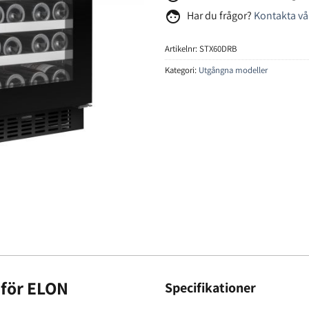
face
Har du frågor?
Kontakta vå
Artikelnr:
STX60DRB
Kategori:
Utgångna modeller
 för ELON
Specifikationer