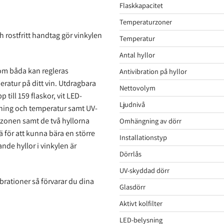
Flaskkapacitet
Temperaturzoner
h rostfritt handtag gör vinkylen
Temperatur
Antal hyllor
som båda kan regleras
Antivibration på hyllor
peratur på ditt vin. Utdragbara
Nettovolym
 till 159 flaskor, vit LED-
Ljudnivå
ysning och temperatur samt UV-
e zonen samt de två hyllorna
Omhängning av dörr
ä för att kunna bära en större
Installationstyp
ande hyllor i vinkylen är
Dörrlås
UV-skyddad dörr
brationer så förvarar du dina
Glasdörr
Aktivt kolfilter
LED-belysning