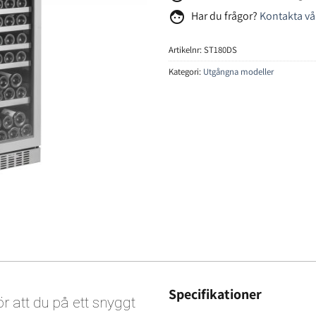
face
Har du frågor?
Kontakta vå
Artikelnr:
ST180DS
Kategori:
Utgångna modeller
Specifikationer
r att du på ett snyggt