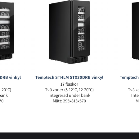
DRB vinkyl
Temptech STHLM STX30DRB vinkyl
Temptech
17 flaskor
2-20°C)
Två zoner (5-12°C, 12-20°C)
Två zo
bänk
Integrerad under bänk
Int
70
Mått: 295x813x570
M