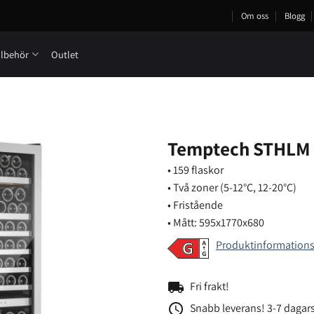
Om oss
Blogg
llbehör
Outlet
Temptech STHLM 
• 159 flaskor
• Två zoner (5-12°C, 12-20°C)
• Fristående
• Mått: 595x1770x680
Produktinformation
local_shipping
Fri frakt!
access_time
Snabb leverans! 3-7 dagars