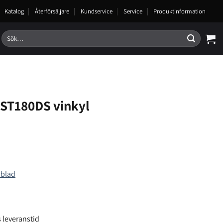
Katalog
Återförsäljare
Kundservice
Service
Produktinformation
Sök
efter:
ST180DS vinkyl
sblad
 leveranstid