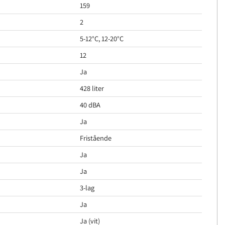
159
2
5-12°C, 12-20°C
12
Ja
428 liter
40 dBA
Ja
Fristående
Ja
Ja
3-lag
Ja
Ja (vit)