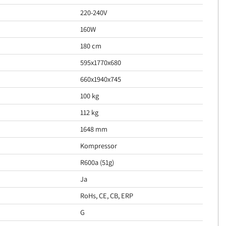
220-240V
160W
180 cm
595x1770x680
660x1940x745
100 kg
112 kg
1648 mm
Kompressor
R600a (51g)
Ja
RoHs, CE, CB, ERP
G