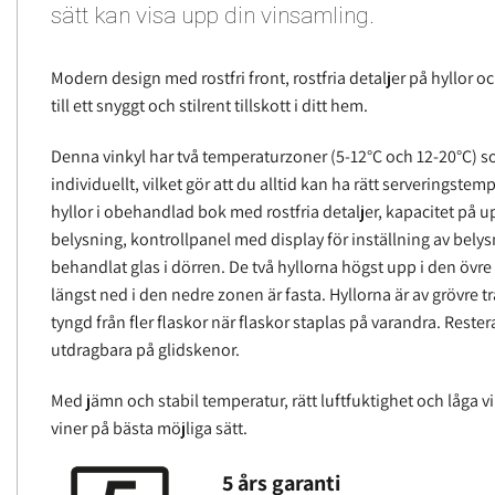
sätt kan visa upp din vinsamling.
Modern design med rostfri front, rostfria detaljer på hyllor oc
till ett snyggt och stilrent tillskott i ditt hem.
Denna vinkyl har två temperaturzoner (5-12°C och 12-20°C) 
individuellt, vilket gör att du alltid kan ha rätt serveringstem
hyllor i obehandlad bok med rostfria detaljer, kapacitet på upp
belysning, kontrollpanel med display för inställning av bel
behandlat glas i dörren. De två hyllorna högst upp i den övr
längst ned i den nedre zonen är fasta. Hyllorna är av grövre tr
tyngd från fler flaskor när flaskor staplas på varandra. Rester
utdragbara på glidskenor.
Med jämn och stabil temperatur, rätt luftfuktighet och låga vi
viner på bästa möjliga sätt.
5 års garanti