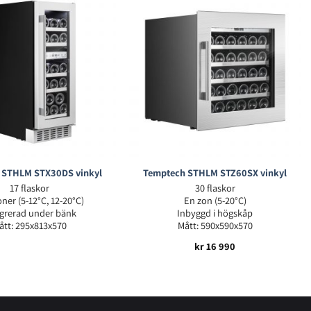
 STHLM STX30DS vinkyl
Temptech STHLM STZ60SX vinkyl
17 flaskor
30 flaskor
ner (5-12°C, 12-20°C)
En zon (5-20°C)
egrerad under bänk
Inbyggd i högskåp
ått: 295x813x570
Mått: 590x590x570
kr
16 990