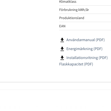
Klimatklass
Förbrukning kWh/år
Produktionsland
EAN
file_download
Användarmanual (PDF)
file_download
Energimärkning (PDF)
file_download
Installationsritning (PDF)
Flaskkapacitet (PDF)