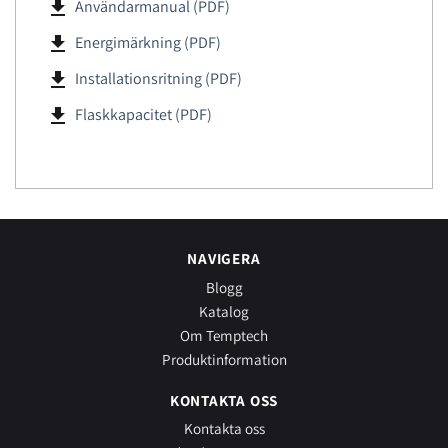
file_download
Användarmanual (PDF)
file_download
Energimärkning (PDF)
file_download
Installationsritning (PDF)
file_download
Flaskkapacitet (PDF)
NAVIGERA
Blogg
Katalog
Om Temptech
Produktinformation
KONTAKTA OSS
Kontakta oss