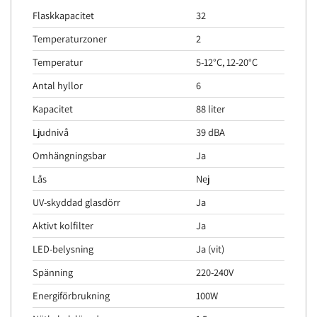
Flaskkapacitet
32
Temperaturzoner
2
Temperatur
5-12°C, 12-20°C
Antal hyllor
6
Kapacitet
88 liter
Ljudnivå
39 dBA
Omhängningsbar
Ja
Lås
Nej
UV-skyddad glasdörr
Ja
Aktivt kolfilter
Ja
LED-belysning
Ja (vit)
Spänning
220-240V
Energiförbrukning
100W