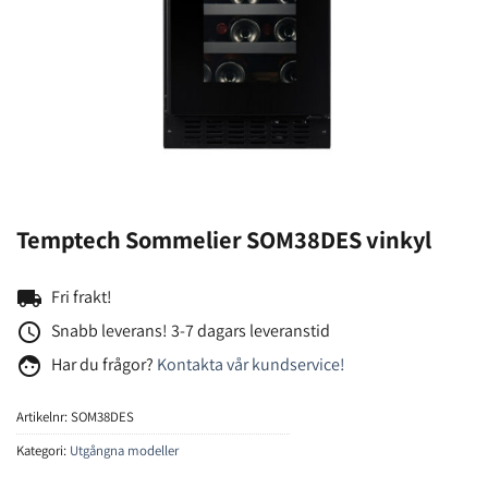
Temptech Sommelier SOM38DES vinkyl
local_shipping
Fri frakt!
access_time
Snabb leverans! 3-7 dagars leveranstid
face
Har du frågor?
Kontakta vår kundservice!
Artikelnr:
SOM38DES
Kategori:
Utgångna modeller