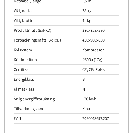
Nätkabel, längd
1,5 m
Vikt, netto
38 kg
Vikt, brutto
41 kg
Produktmått (BxHxD)
380x853x570
Förpackningsmått (BxHxD)
450x900x650
Kylsystem
Kompressor
Köldmedium
R600a (17g)
Certifikat
CE, CB, RoHs
Energiklass
B
Klimatklass
N
Årlig energiförbrukning
176 kwh
Tillverkningsland
Kina
EAN
7090013678207