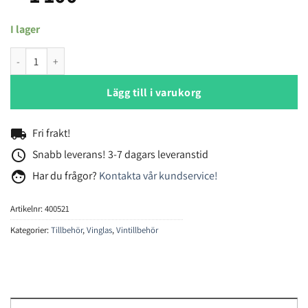
I lager
Jancis Robinson Precision vinglas 4-pack maskintillverkade mängd
Lägg till i varukorg
local_shipping
Fri frakt!
access_time
Snabb leverans! 3-7 dagars leveranstid
face
Har du frågor?
Kontakta vår kundservice!
Artikelnr:
400521
Kategorier:
Tillbehör
,
Vinglas
,
Vintillbehör