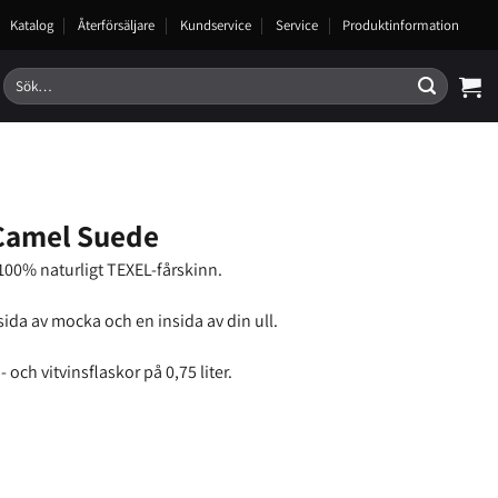
Katalog
Återförsäljare
Kundservice
Service
Produktinformation
Sök
efter:
Camel Suede
 100% naturligt TEXEL-fårskinn.
ida av mocka och en insida av din ull.
 och vitvinsflaskor på 0,75 liter.