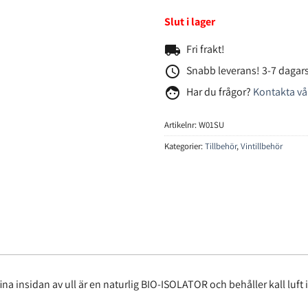
Slut i lager
local_shipping
Fri frakt!
access_time
Snabb leverans! 3-7 dagars
face
Har du frågor?
Kontakta vå
Artikelnr:
W01SU
Kategorier:
Tillbehör
,
Vintillbehör
ina insidan av ull är en naturlig BIO-ISOLATOR och behåller kall luft 