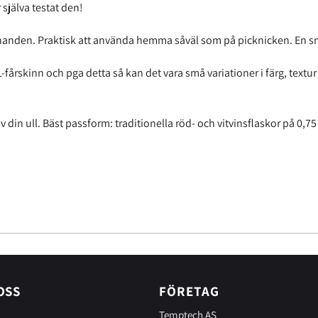
 själva testat den!
 i handen. Praktisk att använda hemma såväl som på picknicken. En sma
rskinn och pga detta så kan det vara små variationer i färg, textur o
in ull. Bäst passform: traditionella röd- och vitvinsflaskor på 0,75 l
OSS
FÖRETAG
Temptech AS