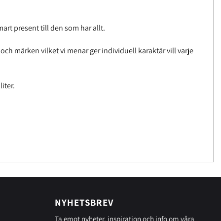
rt present till den som har allt.
ch märken vilket vi menar ger individuell karaktär vill varje
iter.
NYHETSBREV
Ta emot nyheter, inspiration och info om våra