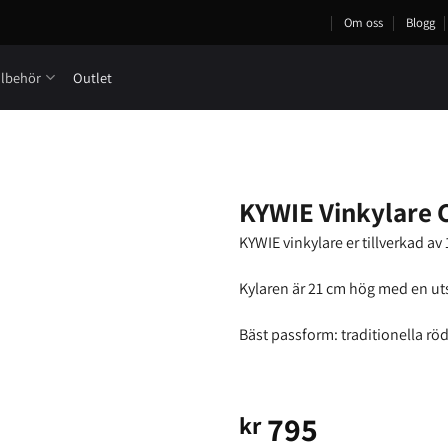
Om oss
Blogg
llbehör
Outlet
KYWIE Vinkylare 
KYWIE vinkylare er tillverkad av
Kylaren är 21 cm hög med en uts
Bäst passform: traditionella röd-
795
kr