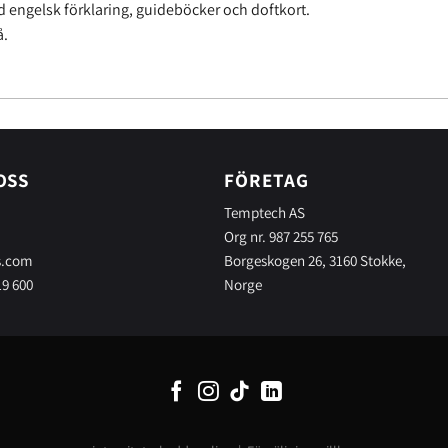
d engelsk förklaring, guideböcker och doftkort.
å.
OSS
FÖRETAG
Temptech AS
Org nr. 987 255 765
s.com
Borgeskogen 26, 3160 Stokke,
19 600
Norge