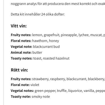
noggrann analys för att producera den mest korrekt och exa
Detta kit innehåller 24 olika dofter:
Vitt vin:
Fruity notes:
lemon, grapefruit, pineapple, lychee, muscat, 
Floral notes:
hawthorn, honey
Vegetal note:
blackcurrant bud
Animal note:
butter
Toasty notes:
toast, roasted hazelnut
Rött vin:
Fruity notes:
strawberry, raspberry, blackcurrant, blackberry,
Floral note:
violet
Vegetal notes:
green pepper, truffle, liquorice, vanilla, pepp
Toasty note:
smoky note