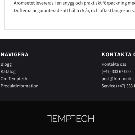
Aromsetet levereras i en snygg och praktiskt förpackning me
Dofterna är garanterade att hålla i 5 år, och oftast längre än s
NAVIGERA
KONTAKTA 
Blogg
Kontakta oss
Katalog
(+47) 333 67 000
Om Temptech
post@frio-nordic
Produktinformation
Service (+47) 333 