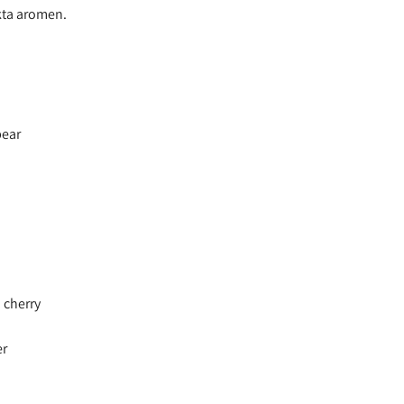
kta aromen.
pear
 cherry
er