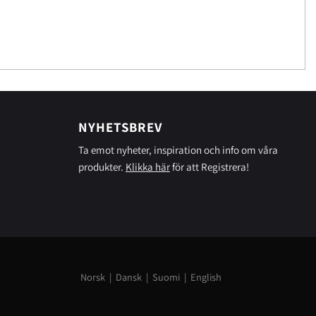
NYHETSBREV
Ta emot nyheter, inspiration och info om våra
produkter.
Klikka här
för att Registrera!
Norsk
|
Dansk
|
Suomi
|
English