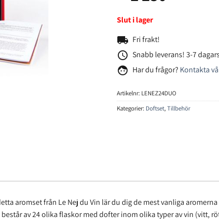
Slut i lager
local_shipping
Fri frakt!
access_time
Snabb leverans! 3-7 dagars
face
Har du frågor?
Kontakta vå
Artikelnr:
LENEZ24DUO
Kategorier:
Doftset
,
Tillbehör
etta aromset från Le Nej du Vin lär du dig de mest vanliga aromerna i 
estår av 24 olika flaskor med dofter inom olika typer av vin (vitt, r