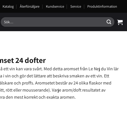
Katalog
Återförsäljare
Kundservice
Service
Produktinformation
Sök
efter:
mset 24 dofter
å ett vin kan vara svårt. Med detta aromset från Le Nej du Vin lär
i vin och gör det lättare att beskriva smaken av ett vin. Ett
älskare och proffs. Aromsetet består av 24 olika flaskor med
itt, rött eller mousserande). Varje arom/doft resultatet av
era den mest korrekt och exakta aromen.