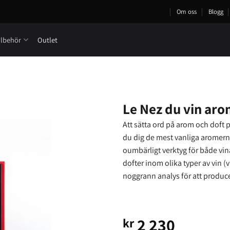
Om oss
Blogg
llbehör
Outlet
Le Nez du vin aro
Att sätta ord på arom och doft p
du dig de mest vanliga aromerna 
oumbärligt verktyg för både vin
dofter inom olika typer av vin (v
noggrann analys för att produc
2 230
kr