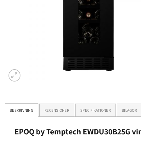
BESKRIVNING
RECENSIONER
SPECIFIKATIONER
BILAGOR
EPOQ by Temptech EWDU30B25G vi