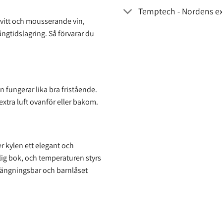
Temptech - Nordens ex
 vitt och mousserande vin,
 långtidslagring. Så förvarar du
fungerar lika bra fristående.
 extra luft ovanför eller bakom.
 kylen ett elegant och
lig bok, och temperaturen styrs
hängningsbar och barnlåset