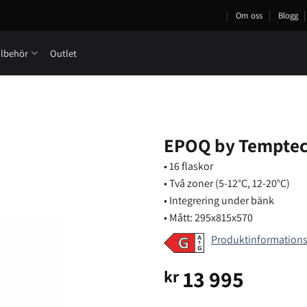
Om oss
Blogg
llbehör
Outlet
EPOQ by Temptec
• 16 flaskor
• Två zoner (5-12°C, 12-20°C)
• Integrering under bänk
• Mått: 295x815x570
Produktinformation
13 995
kr