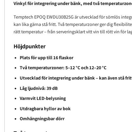
Vinkyl för integrering under bänk, med två temperaturzoner
Temptech EPOQ EWDU30B25G är utvecklad för sömlös integ
kan lika gärna stå fritt. Två temperaturzoner ger dig flexibilite
rätt temperatur – från serveringsklart vitt vin till rött vin för la
Höjdpunkter
Plats för upp till 16 flaskor
Två temperaturzoner: 5–12 °C och 12–20 °C
Utvecklad för integrering under bänk – kan även stå frit
Låg ljudnivå: 39 dB
Varmvit LED-belysning
Utdragbara hyllor av bok
Omhängningsbar dörr