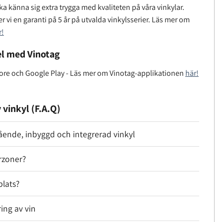
a känna sig extra trygga med kvaliteten på våra vinkylar.
r vi en garanti på 5 år på utvalda vinkylsserier. Läs mer om
r!
l med Vinotag
tore och Google Play - Läs mer om Vinotag-applikationen
här!
 vinkyl (F.A.Q)
tående, inbyggd och integrerad vinkyl
rzoner?
plats?
ring av vin