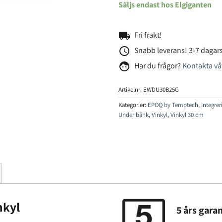
Säljs endast hos Elgiganten
local_shipping
Fri frakt!
access_time
Snabb leverans! 3-7 dagars
face
Har du frågor?
Kontakta vå
Artikelnr:
EWDU30B25G
Kategorier:
EPOQ by Temptech
,
Integre
Under bänk
,
Vinkyl
,
Vinkyl 30 cm
nkyl
5 års garan