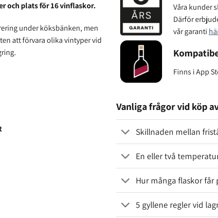
 och plats för 16 vinflaskor.
Våra kunder sk
Därför erbjude
rering under köksbänken, men
vår garanti
hä
ten att förvara olika vintyper vid
Kompatibe
gring.
Finns i App S
Vanliga frågor vid köp av
t
Skillnaden mellan fris
En eller två temperatu
Hur många flaskor får 
5 gyllene regler vid lag