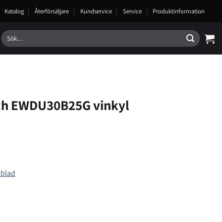
Katalog
Återförsäljare
Kundservice
Service
Produktinformation
Sök
efter:
h EWDU30B25G vinkyl
sblad