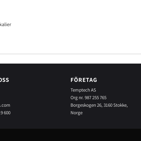
alier
OSS
FÖRETAG
Temptech AS
Org nr. 987 255 765
s.com
Borgeskogen 26, 3160 Stokke,
19 600
Norge