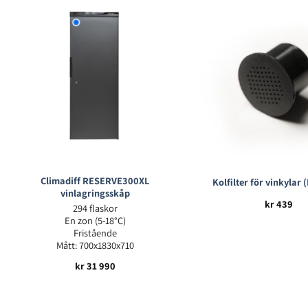
Climadiff RESERVE300XL
Kolfilter för vinkylar 
vinlagringsskåp
kr
439
294 flaskor
En zon (5-18°C)
Fristående
Mått: 700x1830x710
kr
31 990