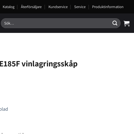
Katalog
Återförsäljare
Kundservice
Service
Produktinformation
Sök
efter:
E185F vinlagringsskåp
blad