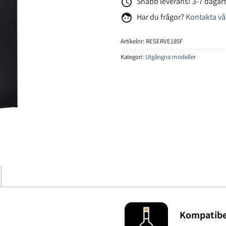
access_time
Snabb leverans! 3-7 dagars
face
Har du frågor?
Kontakta vå
Artikelnr:
RESERVE185F
Kategori:
Utgångna modeller
Kompatibe