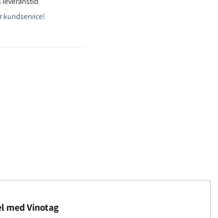
 leveranstid
r kundservice!
l med Vinotag