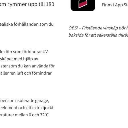
om rymmer upp till 180
Finns i App S
dealiska förhållanden som du
OBS! – Fristående vinskåp bör 
baksida för att säkerställa tillr
de dörr som förhindrar UV-
gsskåpet med hjälp av
egister som du kan använda för
täller ren luft och förhindrar
ljöer som isolerade garage,
eelement och ett extra tjockt
raturer mellan 0 och 32°C.