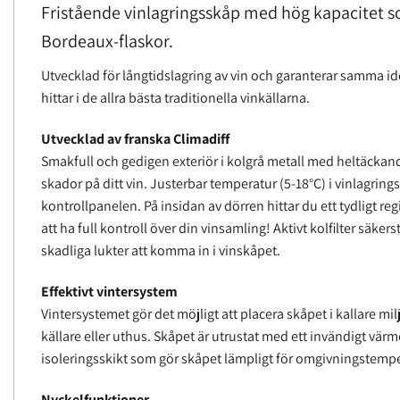
Fristående vinlagringsskåp med hög kapacitet s
Bordeaux-flaskor.
Utvecklad för långtidslagring av vin och garanterar samma i
hittar i de allra bästa traditionella vinkällarna.
Utvecklad av franska Climadiff
Smakfull och gedigen exteriör i kolgrå metall med heltäckan
skador på ditt vin. Justerbar temperatur (5-18°C) i vinlagrin
kontrollpanelen. På insidan av dörren hittar du ett tydligt r
att ha full kontroll över din vinsamling! Aktivt kolfilter säkers
skadliga lukter att komma in i vinskåpet.
Effektivt vintersystem
Vintersystemet gör det möjligt att placera skåpet i kallare mi
källare eller uthus. Skåpet är utrustat med ett invändigt värm
isoleringsskikt som gör skåpet lämpligt för omgivningstempe
Nyckelfunktioner