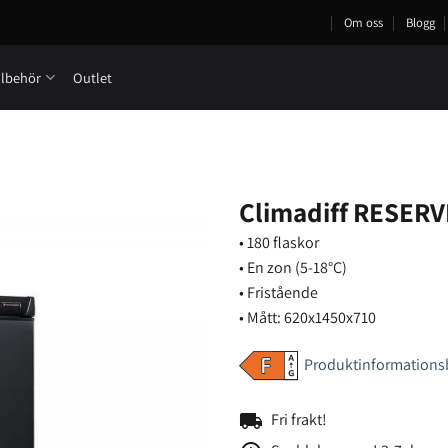
Om oss
Blogg
llbehör
Outlet
Climadiff RESERV
• 180 flaskor
• En zon (5-18°C)
• Fristående
• Mått: 620x1450x710
Produktinformations
local_shipping
Fri frakt!