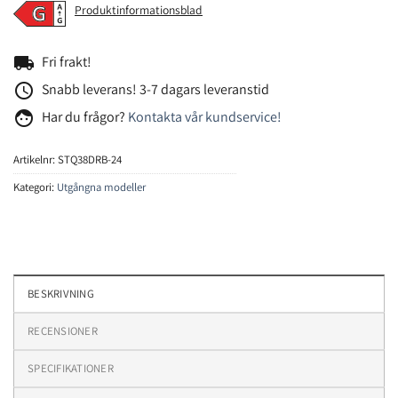
Produktinformationsblad
local_shipping
Fri frakt!
access_time
Snabb leverans! 3-7 dagars leveranstid
face
Har du frågor?
Kontakta vår kundservice!
Artikelnr:
STQ38DRB-24
Kategori:
Utgångna modeller
BESKRIVNING
RECENSIONER
SPECIFIKATIONER