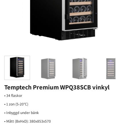
Temptech Premium WPQ38SCB vinkyl
• 34 flaskor
• 1 zon (5-20°C)
• Inbyggd under bänk
• Mått (BxHxD): 380x853x570