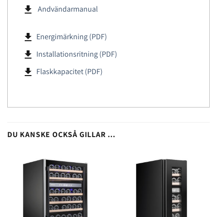
file_download
Andvändarmanual
file_download
Energimärkning (PDF)
file_download
Installationsritning (PDF)
file_download
Flaskkapacitet (PDF)
DU KANSKE OCKSÅ GILLAR …