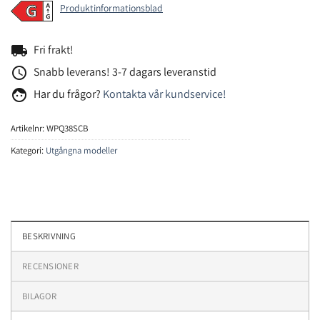
Produktinformationsblad
local_shipping
Fri frakt!
access_time
Snabb leverans! 3-7 dagars leveranstid
face
Har du frågor?
Kontakta vår kundservice!
Artikelnr:
WPQ38SCB
Kategori:
Utgångna modeller
BESKRIVNING
RECENSIONER
BILAGOR