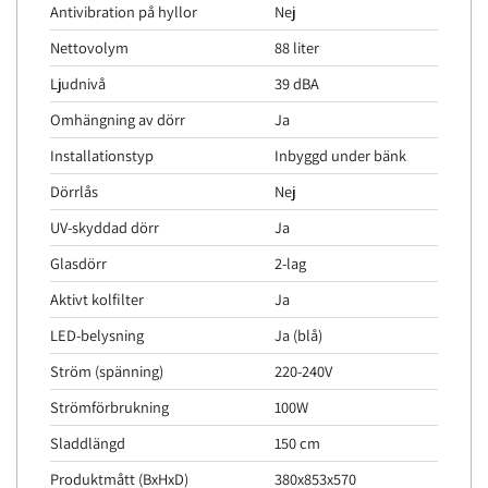
Antivibration på hyllor
Nej
Nettovolym
88 liter
Ljudnivå
39 dBA
Omhängning av dörr
Ja
Installationstyp
Inbyggd under bänk
Dörrlås
Nej
UV-skyddad dörr
Ja
Glasdörr
2-lag
Aktivt kolfilter
Ja
LED-belysning
Ja (blå)
Ström (spänning)
220-240V
Strömförbrukning
100W
Sladdlängd
150 cm
Produktmått (BxHxD)
380x853x570