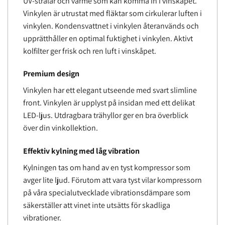
UV-strålar och värme som kan komma in i vinskåpet.
Vinkylen är utrustat med fläktar som cirkulerar luften i
vinkylen. Kondensvattnet i vinkylen återanvänds och
upprätthåller en optimal fuktighet i vinkylen. Aktivt
kolfilter ger frisk och ren luft i vinskåpet.
Premium design
Vinkylen har ett elegant utseende med svart slimline
front. Vinkylen är upplyst på insidan med ett delikat
LED-ljus. Utdragbara trähyllor ger en bra överblick
över din vinkollektion.
Effektiv kylning med låg vibration
Kylningen tas om hand av en tyst kompressor som
avger lite ljud. Förutom att vara tyst vilar kompressorn
på våra specialutvecklade vibrationsdämpare som
säkerställer att vinet inte utsätts för skadliga
vibrationer.