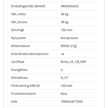
Emballagemått (BxHxD)
440x910x625
Vikt, netto
36 kg
Vikt, brutto
38 kg
Dörrhöjd
750 mm
Kylsystem
Kompressor
Köldmedium
R600a (17g)
Antivibrationskompressor
Ja
Certifikat
RoHs, CE, CB, ERP
Energiklass
G
Klimatklass
N, ST
Förbrukning kWh/år
136 kwh
Produktionsland
Kina
EAN
7090013677859