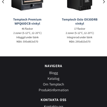
Temptech Premium
Temptech Oslo OX30DRB
WPQ60DCB vinkyl
vinkyl
46 flaskor
17 flaskor
2 zoner (5-12°C, 12-20°C)
2 zoner (5-12°C, 12-20°C)
Inbyggd under bänk
Integrerad under bänk
Mått: 595x863x570
Mått: 295x815x570
NAVIGERA
Blogg
Katalog
Om Temptech
Produktinformation
KONTAKTA OSS
Kontakta oss